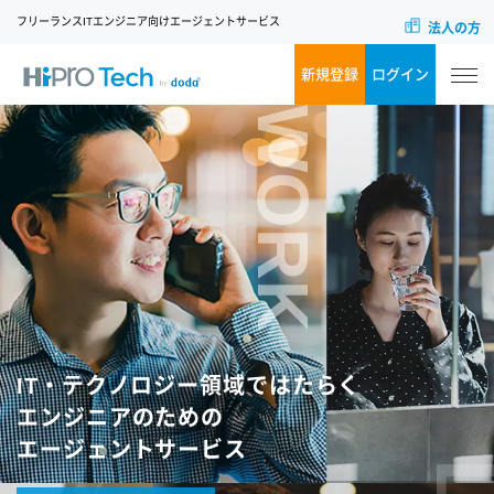
フリーランスITエンジニア向けエージェントサービス
法人の方
新規登録
ログイン
WORK
IT・テクノロジー領域ではたらく
エンジニアのための
エージェントサービス