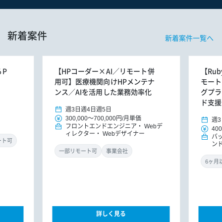
新着案件
新着案件一覧へ
るP
【HPコーダー×AI／リモート併
【Rub
用可】医療機関向けHPメンテナ
モート
ンス／AIを活用した業務効率化
グプラ
ド支援
週3日
週4日
週5日
300,000
～
700,000円
/
月単価
週3
フロントエンドエンジニア
Webデ
400
ィレクター
Webデザイナー
バ
ート可
ン
ド
一部リモート可
事業会社
詳しく見る