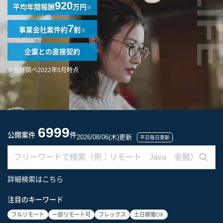
LIF
920
平均年間報酬
万円
※
7
事業会社案件
約
割
※
企業との
直接契約
※当社調べ2022年5月時点
6999
公開案件
件
2026/08/06(木)更新
平日毎日更新
詳細検索はこちら
注目のキーワード
フルリモート
一部リモート可
フレックス
土日稼働OK