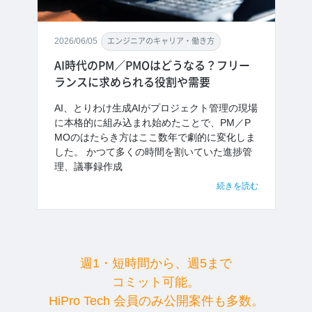
2026/06/05
エンジニアのキャリア・働き方
AI時代のPM／PMOはどうなる？フリー
ランスに求められる役割や需要
AI、とりわけ生成AIがプロジェクト管理の現場
に本格的に組み込まれ始めたことで、PM／P
MOのはたらき方はここ数年で劇的に変化しま
した。 かつて多くの時間を割いていた進捗管
理、議事録作成
続きを読む
週1・短時間から、週5まで
コミット可能。
HiPro Tech 会員のみ公開案件も多数。