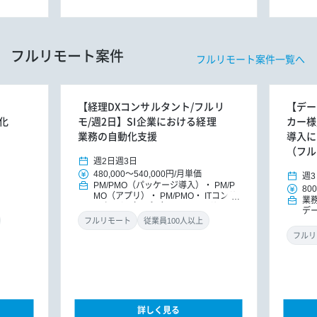
フルリモート案件
フルリモート案件一覧へ
【経理DXコンサルタント/フルリ
【デー
化
モ/週2日】SI企業における経理
カー様
業務の自動化支援
導入に
（フル
週2日
週3日
480,000
～
540,000円
/
月単価
週3
PM/PMO（パッケージ導入）
PM/P
800
MO（アプリ）
PM/PMO
ITコンサ
業
ルタント（アプリ）
DXコンサルタ
デ
ント
パッケージ導入コンサルタント
フルリモート
従業員100人以上
フルリ
詳しく見る