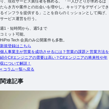
り、現在サービス責任者を務める。 「一人ひとりが求めるは
たらき方や案件との出会いを増やし、キャリアをデザインでき
るインフラを提供する」ことを自らのミッションとして掲げ、
サービス運営を行う。
週1・短時間から、週5まで
コミット可能。
HiPro Tech 会員のみ公開案件も多数。
新規登録はこちら
個人事業主が営業を成功させるには？営業の課題と営業方法を
紹介
C#エンジニアの需要は高い？C#エンジニアの将来性や年
収について解説！
< コラム一覧へ戻る
関連記事