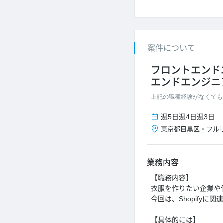
案件について
フロントエンド
エンドエンジニ
上記の職種経験がなくても
週5日
週4日
週3日
東京都
目黒区
・
フル
業務内容
【職務内容】
衣服を作りたい企業や
今回は、Shopifyに
【具体的には】