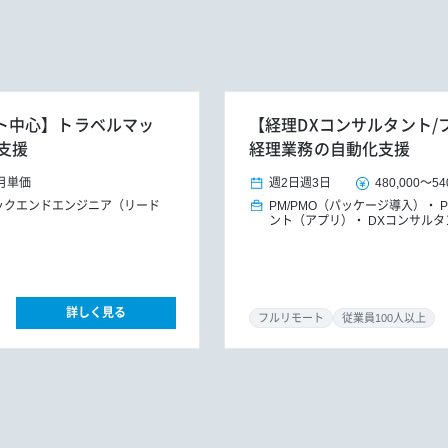
リモート中心】トラベルマッ
【経理DXコンサルタント/
支援
経理業務の自動化支援
月単価
週2日
週3日
480,000
～
54
ックエンドエンジニア（リード
PM/PMO（パッケージ導入）
ント（アプリ）
DXコンサルタ
詳しく見る
フルリモート
従業員100人以上