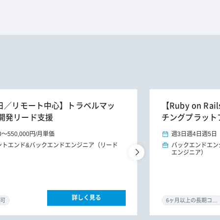
週3～5日／リモート中心】トラベルマッ
【Ruby on 
開発リード支援
チングプラット
0
～
550,000円
/
月単価
週3日
週4日
週5日
ントエンド&バックエンドエンジニア（リード
バックエンドエン
エンジニア）
詳しく見る
可
6ヶ月以上の長期コミット