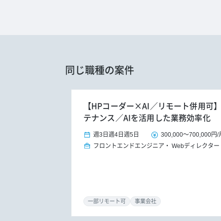
同じ職種の案件
【HPコーダー×AI／リモート併用可
テナンス／AIを活用した業務効率化
週3日
週4日
週5日
300,000
～
700,000円
/
フロントエンドエンジニア
Webディレクター
一部リモート可
事業会社