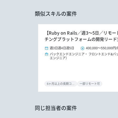
類似スキルの案件
【Ruby on Rails／週3～5日／
チングプラットフォームの開発リード
週3日
週4日
週5日
400,000
～
550,000円
/
バックエンドエンジニア
フロントエンド&バ
エンジニア）
6ヶ月以上の長期コミット
一部リモート可
同じ担当者の案件