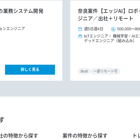
ンの業務システム開発
奈良案件【エッジAI】ロボ
ジニア／出社＋リモート
ョンエンジニア
週5日
週4日
500,000
～
80
IoTエンジニア
機械学習・AI
デッドエンジニア（組み込み）
詳しく見る
BtoB
一部リモート可
す
社の特徴から探す
案件の特徴から探す
ト