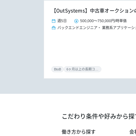
【OutSystems】中古車オークショ
週5日
500,000
～
750,000円
/
時単価
バックエンドエンジニア
業務系アプリケーシ
BtoB
6ヶ月以上の長期コミット
こだわり条件や好みから探
働き方から探す
会