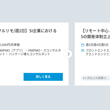
フルリモ/週2日】SI企業における
【リモート中心／0
Sの開発体制立
0,000円
/
月単価
週3日
週4日
週5日
PM/PMO（アプリ）
PM/PMO
ITコンサルタ
フロントエンドエ
ント
パッケージ導入コンサルタント
クエンドエンジニ
詳しく見る
6ヶ月以上の長期コミット