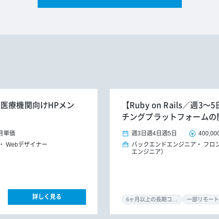
】医療機関向けHPメン
【Ruby on Rails／
チングプラットフォームの
月単価
週3日
週4日
週5日
400,00
Webデザイナー
バックエンドエンジニア
フロ
エンジニア）
詳しく見る
6ヶ月以上の長期コミット
一部リモート