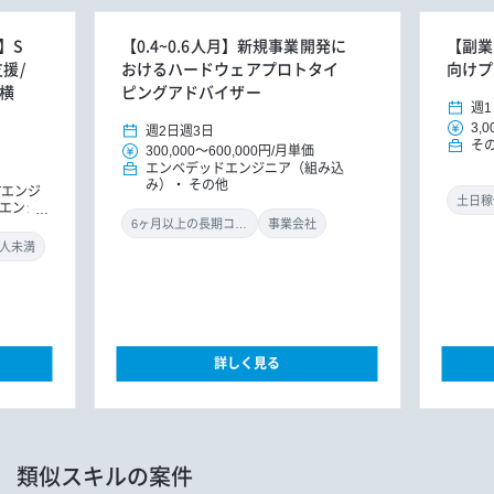
】S
【0.4~0.6人月】新規事業開発に
【副業
援/
おけるハードウェアプロトタイ
向けプ
/横
ピングアドバイザー
週1
3,0
週2日
週3日
そ
300,000
～
600,000円
/
月単価
エンベデッドエンジニア（組み込
み）
その他
oTエンジ
土日稼
エンジ
6ヶ月以上の長期コミット
事業会社
0人未満
詳しく見る
類似スキルの案件