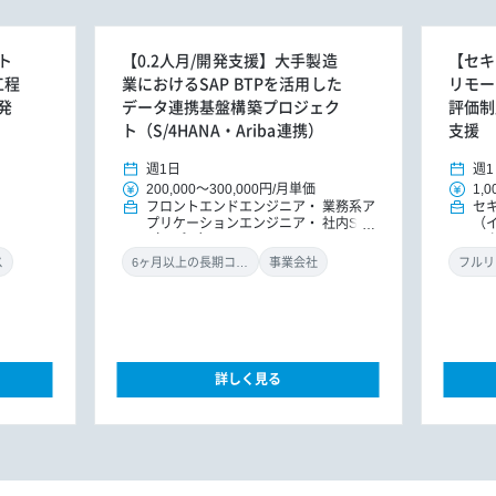
ト
【0.2人月/開発支援】大手製造
【セキ
工程
業におけるSAP BTPを活用した
リモー
発
データ連携基盤構築プロジェク
評価制
ト（S/4HANA・Ariba連携）
支援
週1日
週1
200,000
～
300,000円
/
月単価
1,0
フロントエンドエンジニア
業務系ア
セ
プリケーションエンジニア
社内SE
（
（アプリ）
ル
ン
ス
6ヶ月以上の長期コミット
事業会社
フルリ
詳しく見る