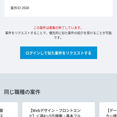
案件ID:2668
この案件は募集が終了しています。
案件をリクエストすることで、優先的に似た案件の紹介を受けることが可能
です。
ログインして似た案件をリクエストする
同じ職種の案件
基
【Webデザイン・フロントエン
【デー
ス
ド】＜週4～5日稼働・基本フル
カー様