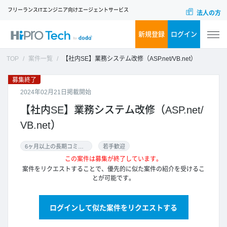
フリーランスITエンジニア向けエージェントサービス
法人の方
新規登録
ログイン
TOP
案件一覧
【社内SE】業務システム改修（ASP.net/VB.net）
募集終了
2024年02月21日掲載開始
【社内SE】業務システム改修（ASP.net/
VB.net）
6ヶ月以上の長期コミット
若手歓迎
この案件は募集が終了しています。
案件をリクエストすることで、優先的に似た案件の紹介を受けるこ
とが可能です。
ログインして似た案件をリクエストする