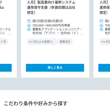
フ
人月】製造業向け基幹システム
人月】
Sa
運用保守支援（参画初期は出社
運用保
想定）
想定）
週2日
週3日
週4日
週5日
週2
700,000
～
900,000円
/
月単価
700
ワークエ
業務系アプリケーションエンジニア
業
ジニ
社内SE（アプリ）
社内SE（インフ
社
M/PMO
ラ）
PM/PMO（アプリ）
PM/PM
ラ
ント（イ
O（インフラ）
PM/PMO
O
ート可
6ヶ月以上の長期コミット
事業会社
詳しく見る
こだわり条件や好みから探す