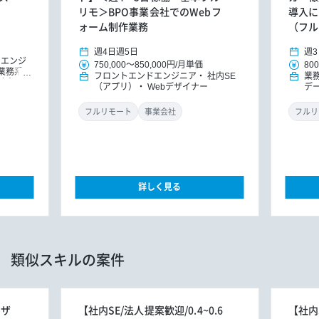
リモ＞BPO事業会社でのWebフ
導入に
ォーム制作業務
（フル
週4日
週5日
週3
ドエンジ
750,000
～
850,000円
/
月単価
800
業務系ア
フロントエンドエンジニア
社内SE
業
社内SE
（アプリ）
Webデザイナー
デ
フルリモート
事業会社
フルリ
詳しく見る
類似スキルの案件
ーザ
【社内SE/法人提案歓迎/0.4~0.6
【社内S