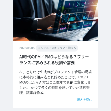
2026/06/05
エンジニアのキャリア・働き方
AI時代のPM／PMOはどうなる？フリー
ランスに求められる役割や需要
AI、とりわけ生成AIがプロジェクト管理の現場
に本格的に組み込まれ始めたことで、PM／P
MOのはたらき方はここ数年で劇的に変化しま
した。 かつて多くの時間を割いていた進捗管
理、議事録作成
続きを読む