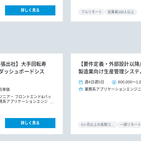
詳しく見る
フルリモート
従業員100人以上
幕張出社】大手回転寿
【要件定義・外部設計以降/
ダッシュボードシス
製造業向け生産管理システ
週4日
週5日
600,000
～
1,
業務系アプリケーションエンジ
月単価
ジニア
フロントエンド&バッ
務系アプリケーションエンジニ
詳しく見る
6ヶ月以上の長期コミット
一部リモート