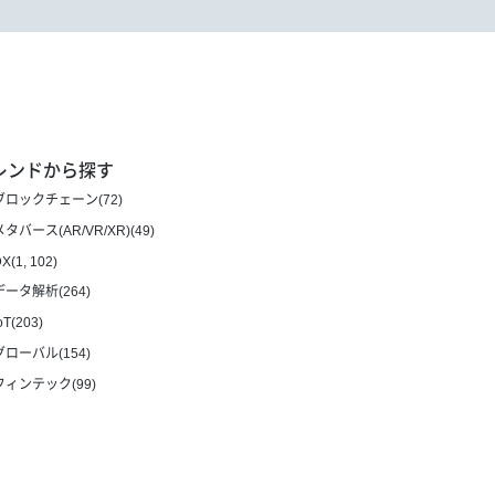
レンドから探す
ブロックチェーン(72)
メタバース(AR/VR/XR)(49)
X(1, 102)
データ解析(264)
oT(203)
グローバル(154)
フィンテック(99)