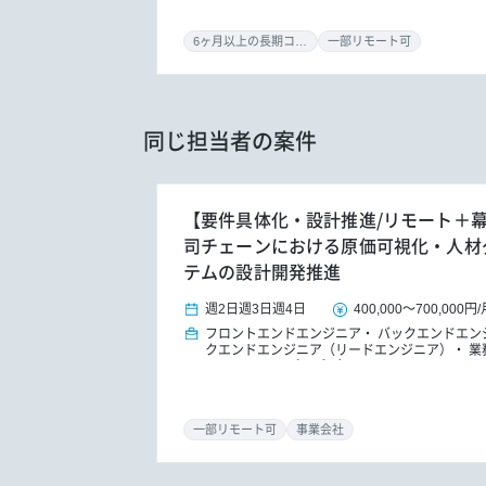
6ヶ月以上の長期コミット
一部リモート可
同じ担当者の案件
【要件具体化・設計推進/リモート＋
司チェーンにおける原価可視化・人材
テムの設計開発推進
週2日
週3日
週4日
400,000
～
700,000円
/
フロントエンドエンジニア
バックエンドエン
クエンドエンジニア（リードエンジニア）
業
ア
PM/PMO（アプリ）
一部リモート可
事業会社