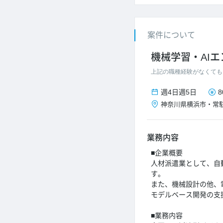
案件について
機械学習・AI
上記の職種経験がなくても
週4日
週5日
8
神奈川県
横浜市
・
常
業務内容
■企業概要
人材派遣業として、自
す。
また、機械設計の他、
モデルベース開発の支
■業務内容