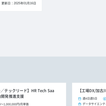
更新日：2025年01月16日
テックリード】HR Tech Saa
【工場DX/加古
動開発推進支援
週4日
週5日
データサイエンテ
0
～
1,000,000円
/
月単価