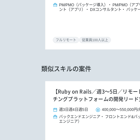
PM/PMO（パッケージ導入）
PM/PMO（ア
ント（アプリ）
DXコンサルタント
パッケ
フルリモート
従業員100人以上
類似スキルの案件
【Ruby on Rails／週3～5日／
チングプラットフォームの開発リード
週3日
週4日
週5日
400,000
～
550,000円
/
バックエンドエンジニア
フロントエンド&バ
エンジニア）