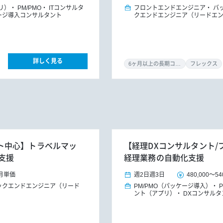
プリ）
PM/PMO
ITコンサルタ
フロントエンドエンジニア
バ
ージ導入コンサルタント
クエンドエンジニア（リードエ
詳しく見る
6ヶ月以上の長期コミット
フレックス
リモート中心】トラベルマッ
【経理DXコンサルタント/
支援
経理業務の自動化支援
月単価
週2日
週3日
480,000
～
54
ックエンドエンジニア（リード
PM/PMO（パッケージ導入）
ント（アプリ）
DXコンサルタ