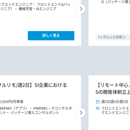
O（パッケージ導
ックエンドエンジニア
フロントエンド&バッ
ンフラ）
ITコ
ンジニア）
機械学習・AIエンジニア
詳しく見る
6ヶ月以上の長期コミット
フルリモ/週2日】SI企業における
【リモート中心／0
Sの開発体制立
0,000円
/
月単価
週3日
週4日
週5日
PM/PMO（アプリ）
PM/PMO
ITコンサルタ
フロントエンドエ
ント
パッケージ導入コンサルタント
クエンドエンジニ