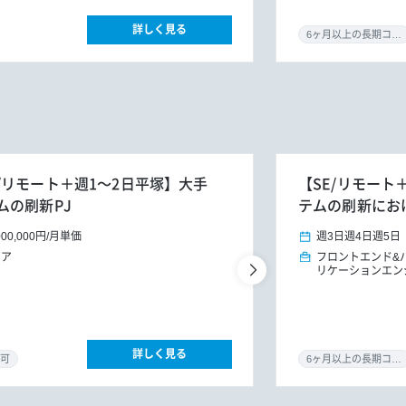
詳しく見る
6ヶ月以上の長期コミット
リモート＋週1～2日平塚】大手
【SE/リモー
ムの刷新PJ
テムの刷新にお
000,000円
/
月単価
週3日
週4日
週5日
ニア
フロントエンド&
リケーションエン
詳しく見る
可
6ヶ月以上の長期コミット