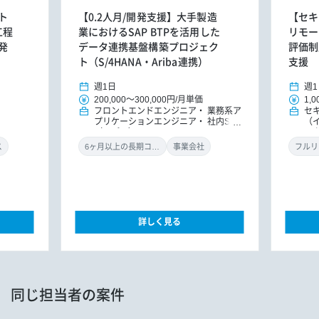
ト
【0.2人月/開発支援】大手製造
【セキ
工程
業におけるSAP BTPを活用した
リモー
発
データ連携基盤構築プロジェク
評価制
ト（S/4HANA・Ariba連携）
支援
週1日
週1
200,000
～
300,000円
/
月単価
1,0
フロントエンドエンジニア
業務系ア
セ
プリケーションエンジニア
社内SE
（
（アプリ）
ル
ン
ス
6ヶ月以上の長期コミット
事業会社
フルリ
詳しく見る
同じ担当者の案件