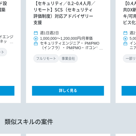
ド設
【セキュリティ／0.2~0.4人月／
【0.
構築
リモート】SCS（セキュリティ
共DX
評価制度）対応アドバイザリー
キ/可
支援
ビス化
週1日
週2日
週2
ドエンジ
1,000,000
～
1,200,000円
/
月単価
5,0
ネット
セキュリティエンジニア
PM/PMO
イ
（インフラ）
PM/PMO
ITコンサ
ニ
ルタント（インフラ）
ITコンサルタ
MO
ート
ント
DXコンサルタント
ラ
フルリモート
事業会社
一部リ
詳しく見る
類似スキルの案件