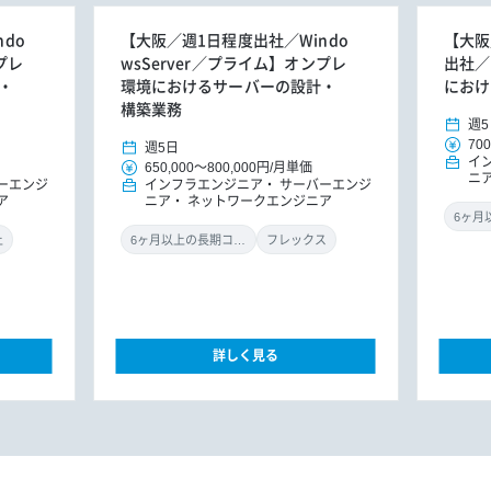
do
【大阪／週1日程度出社／Windo
【大阪
プレ
wsServer／プライム】オンプレ
出社／
・
環境におけるサーバーの設計・
におけ
構築業務
週5
700
週5日
イ
650,000
～
800,000円
/
月単価
ニ
ーエンジ
インフラエンジニア
サーバーエンジ
ア
ニア
ネットワークエンジニア
上
6ヶ月以上の長期コミット
フレックス
詳しく見る