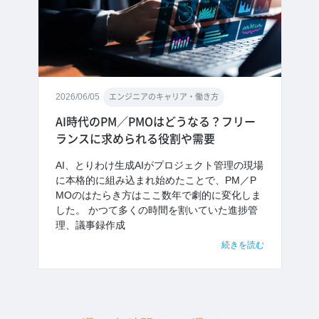
2026/06/05
エンジニアのキャリア・働き方
AI時代のPM／PMOはどうなる？フリー
ランスに求められる役割や需要
AI、とりわけ生成AIがプロジェクト管理の現場
に本格的に組み込まれ始めたことで、PM／P
MOのはたらき方はここ数年で劇的に変化しま
した。 かつて多くの時間を割いていた進捗管
理、議事録作成
続きを読む