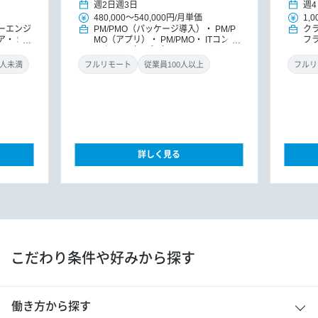
週2日
週3日
週4
480,000
～
540,000円
/
月単価
1,0
ーエンジ
PM/PMO（パッケージ導入）
PM/P
ク
ア
SR
MO（アプリ）
PM/PMO
ITコンサ
フ
ルタント（アプリ）
DXコンサルタ
PM
ント
パッケージ導入コンサルタント
ラ
0人未満
フルリモート
従業員100人以上
フルリ
詳しく見る
こだわり条件や好みから探す
働き方から探す