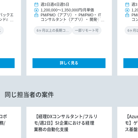
週3日
週4日
週5日
週3
1,200,000
～
1,350,000円
/
月単価
1,2
バックエ
PM/PMO（アプリ）
PM/PMO
IT
PM
ンド&バ
コンサルタント（アプリ）
開発ディ
コ
ドエンジ
レクター
プロダクトオーナー/プロ
レ
SRE
ダクトマネジャー
ダ
ス
6ヶ月以上の長期コミット
一部リモート可
詳しく見る
同じ担当者の案件
用ロボ
【経理DXコンサルタント/フルリ
【Azu
務/
モ/週2日】SI企業における経理
モ】ゲ
業務の自動化支援
ス基盤