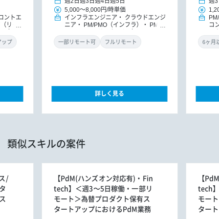
週2日
週3日
週4日
週5日
週3
5,000
～
8,000円
/
時単価
1,2
ロントエ
インフラエンジニア
クラウドエンジ
PM
ア（リー
ニア
PM/PMO（インフラ）
PM/P
コ
（アプ
MO
ITコンサルタント（インフ
レ
ラ）
ITコンサルタント
ダ
アップ
一部リモート可
フルリモート
詳しく見る
類似スキルの案件
ス/
【PdM(ハンズオン対応有)・Fin
【Pd
タ
tech】＜週3～5日稼働・一部リ
tec
ス
モート＞為替プロダクト保有ス
モート
タートアップにおけるPdM業務
タート