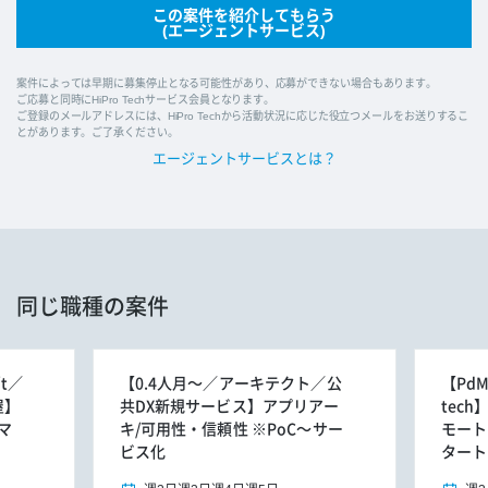
この案件を紹介してもらう
(エージェントサービス)
案件によっては早期に募集停止となる可能性があり、応募ができない場合もあります。
ご応募と同時にHiPro Techサービス会員となります。
ご登録のメールアドレスには、HiPro Techから活動状況に応じた役立つメールをお送りするこ
とがあります。ご了承ください。
エージェントサービスとは？
同じ職種の案件
t／
【0.4人月～／アーキテクト／公
【Pd
屋】
共DX新規サービス】アプリアー
tec
マ
キ/可用性・信頼性 ※PoC～サー
モート
ビス化
タート