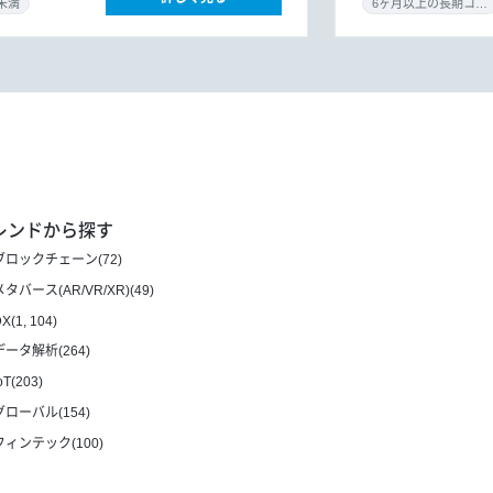
未満
6ヶ月以上の長期コミット
レンドから探す
ブロックチェーン(72)
メタバース(AR/VR/XR)(49)
X(1, 104)
データ解析(264)
oT(203)
グローバル(154)
フィンテック(100)