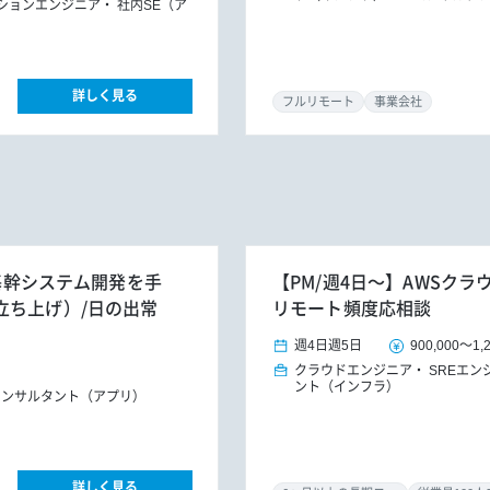
ションエンジニア
社内SE（ア
詳しく見る
フルリモート
事業会社
け基幹システム開発を手
【PM/週4日～】AWSクラ
立ち上げ）/日の出常
リモート頻度応相談
週4日
週5日
900,000
～
1,
クラウドエンジニア
SREエン
ント（インフラ）
Tコンサルタント（アプリ）
詳しく見る