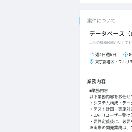
案件について
データベース（
上記の職種経験がなくても
週4日
週5日
8
東京都
港区
・
フルリ
業務内容
■業務内容
以下業務内容をお任せ
・システム構成・デー
・テスト計画・実施対
・UAT（ユーザー受
・要件定義後に、必要
※実際の開発業務は、