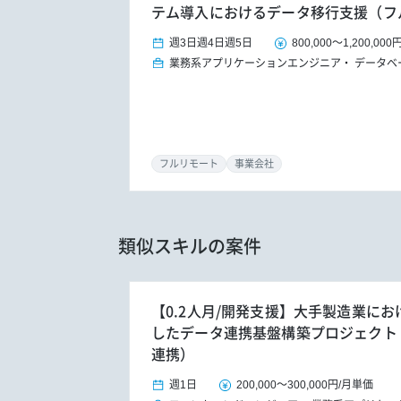
テム導入におけるデータ移行支援（フ
週3日
週4日
週5日
800,000
～
1,200,000
業務系アプリケーションエンジニア
データベ
フルリモート
事業会社
類似スキルの案件
【0.2人月/開発支援】大手製造業におけ
したデータ連携基盤構築プロジェクト（S/
連携）
週1日
200,000
～
300,000円
/
月単価