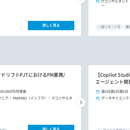
ITコンサルタント
ー
詳しく見る
一部リモート可
事
ウドリフトPJTにおけるPM業務/
【Copilot 
エージェント開発
200,000円
/
月単価
週3日
週4日
週5日
ジニア
PM/PMO（インフラ）
ITコンサルタ
データサイエンテ
詳しく見る