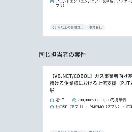
フロントエンドエンジニア
業務系アプリケー
プリ）
6ヶ月以上の長期コミット
事業会社
同じ担当者の案件
【VB.NET/COBOL】ガス事業者向
掛ける企業様における上流支援（PJT
駐
週5日
700,000
～
1,000,000円
/
月単価
社内SE（アプリ）
PM/PMO（アプリ）
I