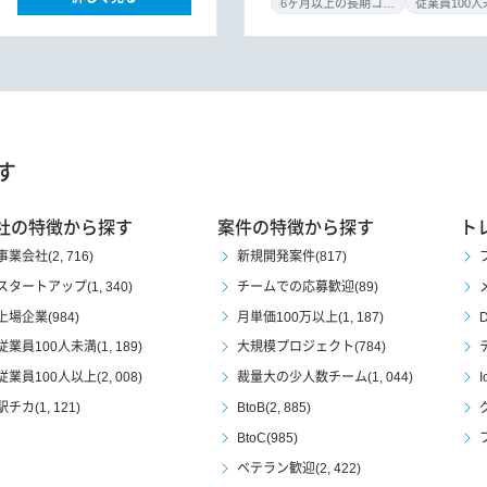
6ヶ月以上の長期コミット
従業員100人
す
社の特徴から探す
案件の特徴から探す
ト
事業会社(2, 716)
新規開発案件(817)
スタートアップ(1, 340)
チームでの応募歓迎(89)
上場企業(984)
月単価100万以上(1, 187)
D
従業員100人未満(1, 189)
大規模プロジェクト(784)
従業員100人以上(2, 008)
裁量大の少人数チーム(1, 044)
I
駅チカ(1, 121)
BtoB(2, 885)
BtoC(985)
ベテラン歓迎(2, 422)