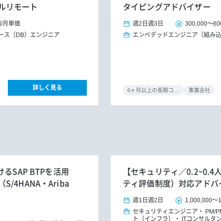
ルリモート
タイピングアドバイザー
円
/
月単価
週2日
週3日
300,000
～
60
ース（DB）エンジニア
エンベデッドエンジニア（組み
詳しく見る
6ヶ月以上の長期コミット
事業会社
るSAP BTPを活用
【セキュリティ／0.2~0.
4HANA・Ariba
ティ評価制度）対応アドバ
週1日
週2日
1,000,000
～
セキュリティエンジニア
PM/
ト（インフラ）
ITコンサルタ