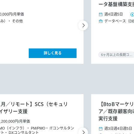
ータ基盤構築支
0,000円
/
月単価
週4日
週5日
込み）
その他
データベース（D
詳しく見る
6ヶ月以上の長期コミット
4人月／リモート】SCS（セキュリ
【BtoBマーケ
イザリー支援
ア／既存顧客向けG
実行支援
1,200,000円
/
月単価
PMO（インフラ）
PM/PMO
ITコンサルタン
週3日
週4日
週5日
ント
DXコンサルタント