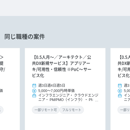
同じ職種の案件
駐＞
【0.5人月～／アーキテクト／公
【0.
提
共DX新規サービス】アプリアー
共DX
守/
キ/可用性・信頼性 ※PoC～サー
キ/可
ビス化
ビス化
週3日
週4日
週5日
週3
価
5,000
～
7,000円
/
時単価
5,0
インフラエンジニア
クラウドエンジ
イ
ニア
PM/PMO（インフラ）
PM/P
ニ
MO
ITコンサルタント（インフ
MO
ラ）
ITコンサルタント
ラ
ス
一部リモート可
フルリモート
一部リ