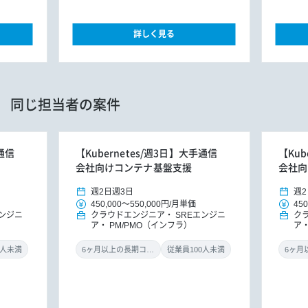
詳しく見る
同じ担当者の案件
手通信
【Kubernetes/週3日】大手通信
【Kub
会社向けコンテナ基盤支援
会社向
週2日
週3日
週2
450,000
～
550,000円
/
月単価
450
エンジニ
クラウドエンジニア
SREエンジニ
ク
ア
PM/PMO（インフラ）
ア
0人未満
6ヶ月以上の長期コミット
従業員100人未満