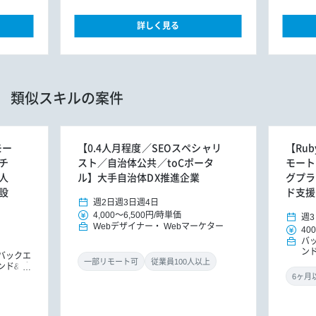
詳しく見る
類似スキルの案件
モー
【0.4人月程度／SEOスペシャリ
【Rub
チ
スト／自治体公共／toCポータ
モート
人
ル】大手自治体DX推進企業
グプラ
設
ド支援
週2日
週3日
週4日
4,000
～
6,500円
/
時単価
週3
Webデザイナー
Webマーケター
400
バ
ン
バックエ
ド
一部リモート可
従業員100人以上
ンド&バ
ドエンジ
ョンエン