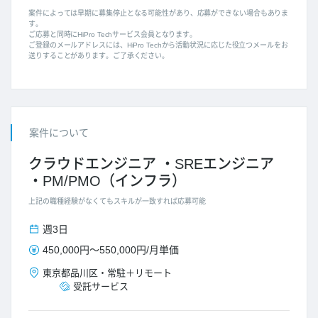
案件によっては早期に募集停止となる可能性があり、応募ができない場合もありま
す。
ご応募と同時にHiPro Techサービス会員となります。
ご登録のメールアドレスには、HiPro Techから活動状況に応じた役立つメールをお
送りすることがあります。ご了承ください。
案件について
クラウドエンジニア
SREエンジニア
PM/PMO（インフラ）
上記の職種経験がなくてもスキルが一致すれば応募可能
週3日
450,000円
～
550,000円
/
月単価
東京都
品川区
・
常駐＋リモート
受託サービス