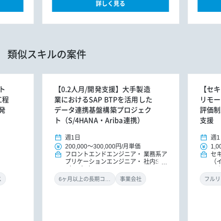
詳しく見る
類似スキルの案件
ト
【0.2人月/開発支援】大手製造
【セキ
工程
業におけるSAP BTPを活用した
リモー
発
データ連携基盤構築プロジェク
評価制
ト（S/4HANA・Ariba連携）
支援
週1日
週1
200,000
～
300,000円
/
月単価
1,0
フロントエンドエンジニア
業務系ア
セ
プリケーションエンジニア
社内SE
（
（アプリ）
ル
ン
ス
6ヶ月以上の長期コミット
事業会社
フルリ