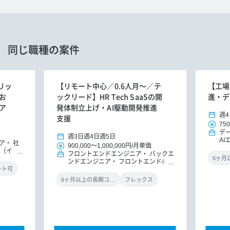
同じ職種の案件
ブリッ
【リモート中心／0.6人月～／テ
【工場
お
ックリード】HR Tech SaaSの開
進・デ
ア
発体制立上げ・AI駆動開発推進
週4
支援
750
デ
週3日
週4日
週5日
AI
ア
社
900,000
～
1,000,000円
/
月単価
M
O（イン
フロントエンドエンジニア
バックエ
タ
ンドエンジニア
フロントエンド&バ
（
ックエンドエンジニア（リードエンジ
ート可
X
ニア）
機械学習・AIエンジニア
6ヶ月以上の長期コミット
フレックス