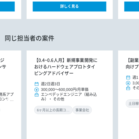
詳しく見る
同じ担当者の案件
ンジ
【0.4~0.6人月】新規事業開発に
【副業
ンサ
おけるハードウェアプロトタイ
向けプ
ピングアドバイザー
週1
3,0
週2日
週3日
そ
300,000
～
600,000円
/
月単価
務系アプ
エンベデッドエンジニア（組み込
Tコンサル
み）
その他
土日稼
6ヶ月以上の長期コミット
事業会社