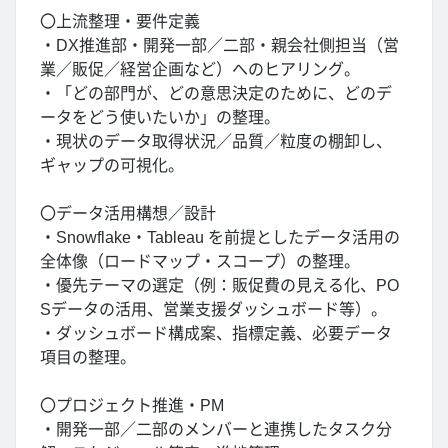
〇上流整理・要件定義
・DX推進部・開発一部／二部・親会社側担当（営
業／販促／経営企画など）へのヒアリング。
・「どの部門が、どの意思決定のために、どのデ
ータをどう使いたいか」の整理。
・現状のデータ取得状況／品質／粒度の棚卸し、
ギャップの可視化。
〇データ活用構想／設計
・Snowflake・Tableau を前提としたデータ活用の
全体像（ロードマップ・スコープ）の整理。
・優先テーマの選定（例：販促費の見える化、PO
Sデータの活用、営業支援ダッシュボード等）。
・ダッシュボード構成案、指標定義、必要データ
項目の整理。
〇プロジェクト推進・PM
・開発一部／二部のメンバーと連携したタスク分