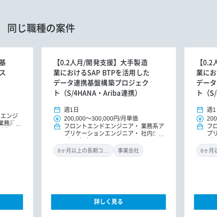
同じ職種の案件
基
【0.2人月/開発支援】大手製造
【0.
ス
業におけるSAP BTPを活用した
業にお
データ連携基盤構築プロジェク
データ
ト（S/4HANA・Ariba連携）
ト（S/
週1日
週1
ドエンジ
200,000
～
300,000円
/
月単価
200
業務系ア
フロントエンドエンジニア
業務系ア
フ
社内SE
プリケーションエンジニア
社内SE
プ
（アプリ）
（
6ヶ月以上の長期コミット
事業会社
詳しく見る