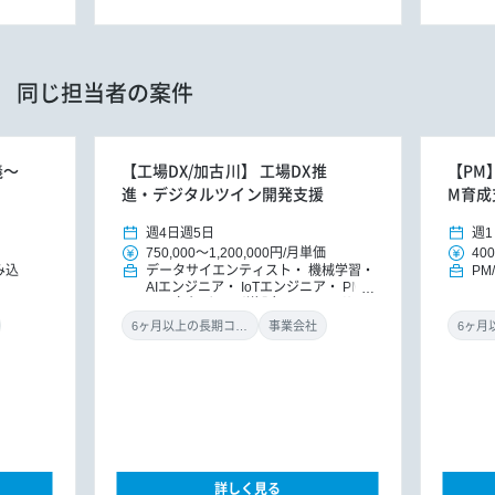
同じ担当者の案件
義～
【工場DX/加古川】 工場DX推
【PM
進・デジタルツイン開発支援
M育成
週4日
週5日
週1
750,000
～
1,200,000円
/
月単価
400
み込
データサイエンティスト
機械学習・
PM
AIエンジニア
IoTエンジニア
PM/P
MO（パッケージ導入）
ITコンサル
タント（アプリ）
ITコンサルタント
6ヶ月以上の長期コミット
事業会社
（インフラ）
ITコンサルタント
D
Xコンサルタント
詳しく見る