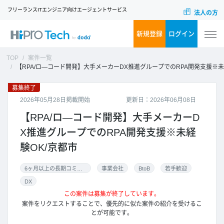
フリーランスITエンジニア向けエージェントサービス
法人の方
新規登録
ログイン
TOP
案件一覧
【RPA/ロ―コード開発】大手メーカーDX推進グループでのRPA開発支援※未経験OK/京都市
募集終了
2026年05月28日掲載開始
更新日：2026年06月08日
【RPA/ロ―コード開発】大手メーカーD
X推進グループでのRPA開発支援※未経
験OK/京都市
6ヶ月以上の長期コミット
事業会社
BtoB
若手歓迎
DX
この案件は募集が終了しています。
案件をリクエストすることで、優先的に似た案件の紹介を受けるこ
とが可能です。