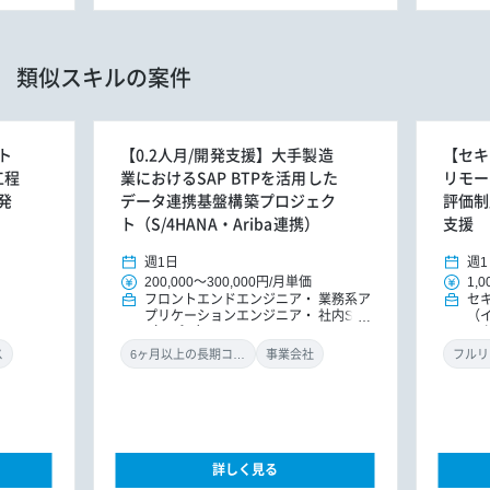
類似スキルの案件
ト
【0.2人月/開発支援】大手製造
【セキ
工程
業におけるSAP BTPを活用した
リモー
発
データ連携基盤構築プロジェク
評価制
ト（S/4HANA・Ariba連携）
支援
週1日
週1
200,000
～
300,000円
/
月単価
1,0
フロントエンドエンジニア
業務系ア
セ
プリケーションエンジニア
社内SE
（
（アプリ）
ル
ン
ス
6ヶ月以上の長期コミット
事業会社
フルリ
詳しく見る