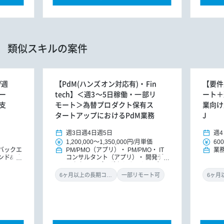
類似スキルの案件
/週
【PdM(ハンズオン対応有)・Fin
【要件
ー
tech】＜週3～5日稼働・一部リ
ート＋
支
モート＞為替プロダクト保有ス
業向け
タートアップにおけるPdM業務
J
週3日
週4日
週5日
週4
1,200,000
～
1,350,000円
/
月単価
600
バックエ
PM/PMO（アプリ）
PM/PMO
IT
業
ンド&バ
コンサルタント（アプリ）
開発ディ
ドエンジ
レクター
プロダクトオーナー/プロ
ョンエン
ダクトマネジャー
6ヶ月以上の長期コミット
一部リモート可