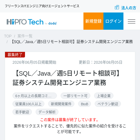
フリーランスITエンジニア向けエージェントサービス
法人の方
新規登録
ログイン
TOP
案件一覧
【SQL／Java／週5日リモート相談可】証券システム開発エンジニア業務
募集終了
2026年06月05日掲載開始
更新日：2026年08月05日
【SQL／Java／週5日リモート相談可】
証券システム開発エンジニア業務
6ヶ月以上の長期コミット
一部リモート可
上場企業
従業員100人以上
新規開発案件
BtoB
ベテラン歓迎
若手歓迎
データ解析
この案件は募集が終了しています。
案件をリクエストすることで、優先的に似た案件の紹介を受けるこ
とが可能です。