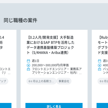
同じ職種の案件
.4
【0.2人月/開発支援】大手製造
【Rub
術
業におけるSAP BTPを活用した
モート
タ
データ連携基盤構築プロジェク
グプラ
ト（S/4HANA・Ariba連携）
ド支援
週1日
週3
200,000
～
300,000円
/
月単価
400
ロントエ
フロントエンドエンジニア
業務系ア
バ
ア（リー
プリケーションエンジニア
社内SE
ン
（アプ
（アプリ）
ド
アップ
6ヶ月以上の長期コミット
事業会社
詳しく見る