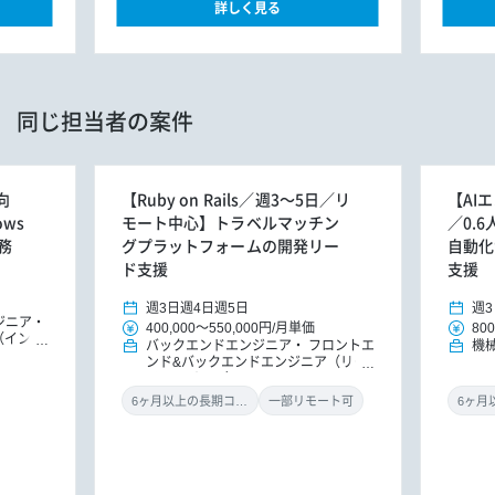
詳しく見る
同じ担当者の案件
向
【Ruby on Rails／週3～5日／リ
【AI
ows
モート中心】トラベルマッチン
／0.
務
グプラットフォームの開発リー
自動化
ド支援
支援
週3日
週4日
週5日
週3
ジニア
400,000
～
550,000円
/
月単価
800
（インフ
バックエンドエンジニア
フロントエ
機
ンド&バックエンドエンジニア（リー
ドエンジニア）
6ヶ月以上の長期コミット
一部リモート可