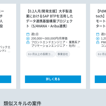
モー
【0.2人月/開発支援】大手製造
【Pd
チ
業におけるSAP BTPを活用した
tec
人
データ連携基盤構築プロジェク
モート
設
ト（S/4HANA・Ariba連携）
タート
週1日
週3
200,000
～
300,000円
/
月単価
1,2
フロントエンドエンジニア
業務系ア
PM
プリケーションエンジニア
社内SE
コ
バックエ
（アプリ）
レ
ンド&バ
ダ
ドエンジ
6ヶ月以上の長期コミット
事業会社
ョンエン
詳しく見る
類似スキルの案件