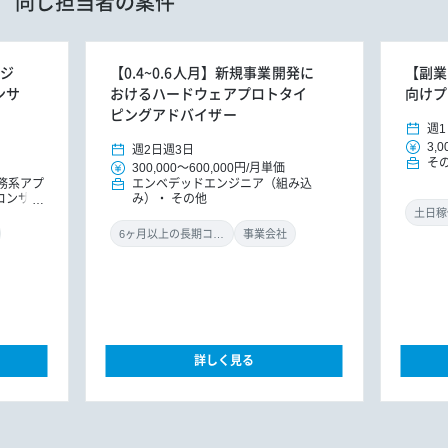
同じ担当者の案件
ンジ
【0.4~0.6人月】新規事業開発に
【副業
ンサ
おけるハードウェアプロトタイ
向けプ
ピングアドバイザー
週1
3,0
週2日
週3日
そ
300,000
～
600,000円
/
月単価
務系アプ
エンベデッドエンジニア（組み込
Tコンサル
み）
その他
土日稼
6ヶ月以上の長期コミット
事業会社
詳しく見る