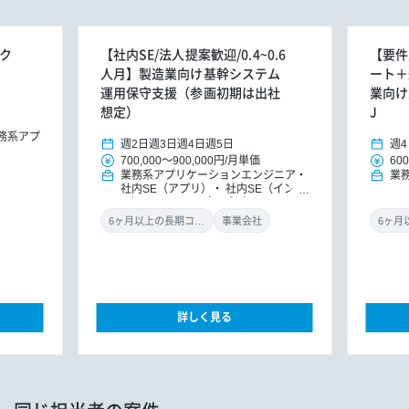
ーク
【社内SE/法人提案歓迎/0.4~0.6
【要件
人月】製造業向け基幹システム
ート＋
運用保守支援（参画初期は出社
業向け
想定）
J
務系アプ
週2日
週3日
週4日
週5日
週4
700,000
～
900,000円
/
月単価
600
業務系アプリケーションエンジニア
業
社内SE（アプリ）
社内SE（インフ
ラ）
PM/PMO（アプリ）
PM/PM
O（インフラ）
PM/PMO
6ヶ月以上の長期コミット
事業会社
詳しく見る