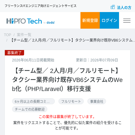
フリーランスITエンジニア向けエージェントサービス
法人の方
新規登録
ログイン
TOP
案件一覧
【チーム型／ 2人月/月／フルリモート】タクシー業界向け既存VB6システムのWeb化（PHP/Laravel）移行支援
募集終了
2026年06月11日掲載開始
更新日：2026年07月09日
【チーム型／ 2人月/月／フルリモート】
タクシー業界向け既存VB6システムのWe
b化（PHP/Laravel）移行支援
6ヶ月以上の長期コミット
フルリモート
事業会社
チームでの応募歓迎
この案件は募集が終了しています。
案件をリクエストすることで、優先的に似た案件の紹介を受けるこ
とが可能です。