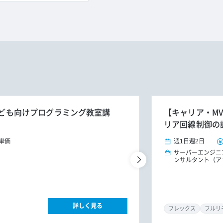
】子ども向けプログラミング教室講
【キャリア・MV
リア回線制御の
単価
週1日
週2日
サーバーエンジニ
ンサルタント（ア
詳しく見る
フレックス
フルリ