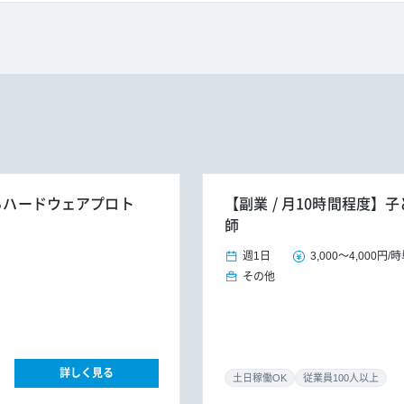
けるハードウェアプロト
【副業 / 月10時間程度
師
週1日
3,000
～
4,000円
/
時
その他
詳しく見る
土日稼働OK
従業員100人以上