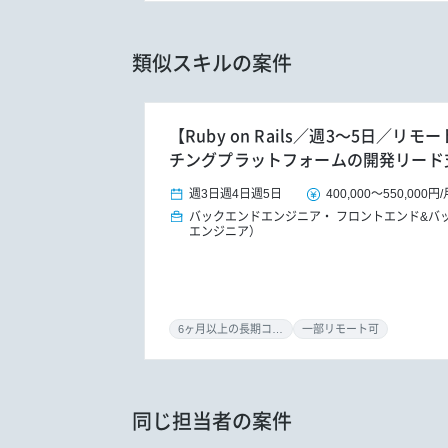
類似スキルの案件
【Ruby on Rails／週3～5日／
チングプラットフォームの開発リード
週3日
週4日
週5日
400,000
～
550,000円
/
バックエンドエンジニア
フロントエンド&バ
エンジニア）
6ヶ月以上の長期コミット
一部リモート可
同じ担当者の案件