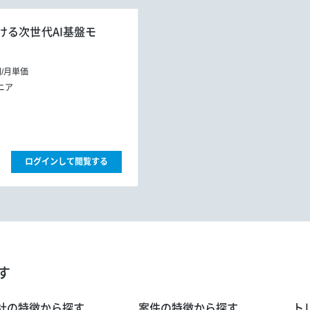
ける次世代AI基盤モ
円
/
月単価
ニア
ログインして閲覧する
す
社の特徴から探す
案件の特徴から探す
ト