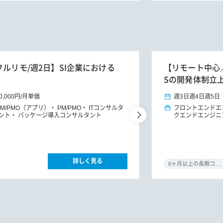
フルリモ/週2日】SI企業における
【リモート中心／0
Sの開発体制立
0,000円
/
月単価
週3日
週4日
週5日
PM/PMO（アプリ）
PM/PMO
ITコンサルタ
フロントエンドエ
ント
パッケージ導入コンサルタント
クエンドエンジニ
詳しく見る
6ヶ月以上の長期コミット