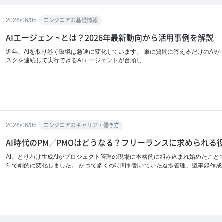
2026/06/05
エンジニアの基礎情報
AIエージェントとは？2026年最新動向から活用事例を解説
近年、AIを取り巻く環境は急速に変化しています。 単に質問に答えるだけのAI
スクを連続して実行できるAIエージェントが台頭し
2026/06/05
エンジニアのキャリア・働き方
AI時代のPM／PMOはどうなる？フリーランスに求められる
AI、とりわけ生成AIがプロジェクト管理の現場に本格的に組み込まれ始めたこと
年で劇的に変化しました。 かつて多くの時間を割いていた進捗管理、議事録作成