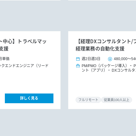
リモート中心】トラベルマッ
【経理DXコンサルタント/
支援
経理業務の自動化支援
月単価
週2日
週3日
480,000
～
54
ックエンドエンジニア（リード
PM/PMO（パッケージ導入）
ント（アプリ）
DXコンサルタ
詳しく見る
フルリモート
従業員100人以上