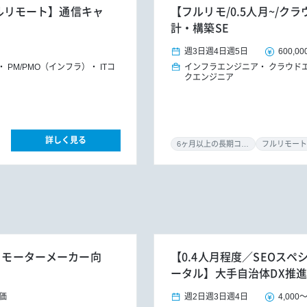
/フルリモート】通信キャ
【フルリモ/0.5人月~/クラ
計・構築SE
週3日
週4日
週5日
600,00
PM/PMO（インフラ）
ITコ
インフラエンジニア
クラウド
クエンジニア
詳しく見る
6ヶ月以上の長期コミット
フルリモート
体・モーターメーカー向
【0.4人月程度／SEOスペ
ータル】大手自治体DX推
価
週2日
週3日
週4日
4,000