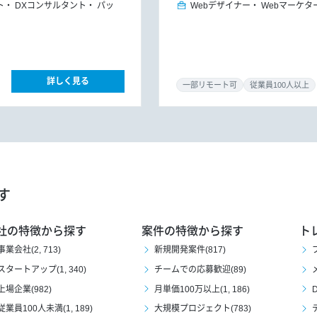
ト
DXコンサルタント
パッ
Webデザイナー
Webマーケタ
詳しく見る
一部リモート可
従業員100人以上
す
社の特徴から探す
案件の特徴から探す
ト
事業会社(2, 713)
新規開発案件(817)
スタートアップ(1, 340)
チームでの応募歓迎(89)
上場企業(982)
月単価100万以上(1, 186)
D
従業員100人未満(1, 189)
大規模プロジェクト(783)