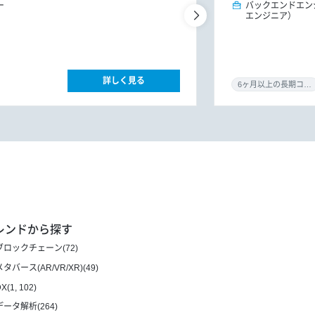
ー
バックエンドエン
エンジニア）
詳しく見る
6ヶ月以上の長期コミット
レンドから探す
ブロックチェーン(72)
メタバース(AR/VR/XR)(49)
X(1, 102)
データ解析(264)