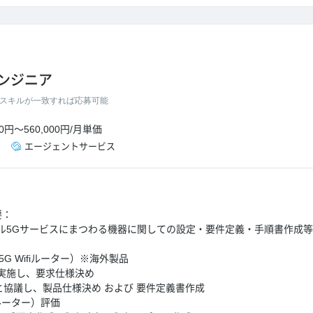
ンジニア
スキルが一致すれば応募可能
00円
～
560,000円
/
月単価
エージェントサービス
要：
ル5Gサービスにまつわる機器に関しての設定・要件定義・手順書作成
5G Wifiルーター）※海外製品
実施し、要求仕様決め
と協議し、製品仕様決め および 要件定義書作成
fiルーター）評価