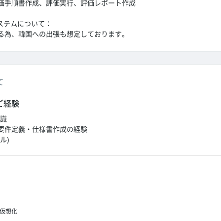
手順書作成、評価実行、評価レポート作成
ステムについて：
る為、韓国への出張も想定しております。
て
ご経験
知識
要件定義・仕様書作成の経験
ル)
仮想化