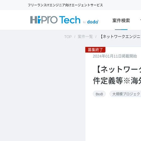
フリーランスITエンジニア向けエージェントサービス
案件検索
TOP
案件一覧
【ネットワークエンジニア】自社5G回線・Wifi
募集終了
2024年01月11日掲載開始
【ネットワー
件定義等※海
BtoB
大規模プロジェク