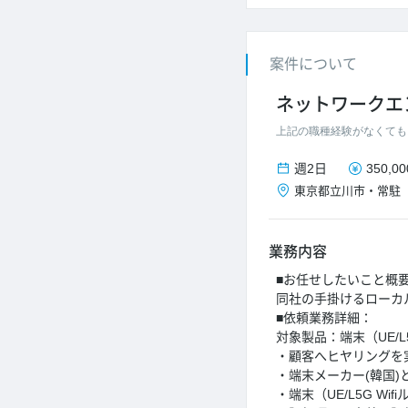
案件について
ネットワークエ
上記の職種経験がなくても
週2日
350,0
東京都
立川市
・
常駐
業務内容
■お任せしたいこと概
同社の手掛けるローカ
■依頼業務詳細：
対象製品：端末（UE/L
・顧客へヒヤリングを
・端末メーカー(韓国)
・端末（UE/L5G Wi