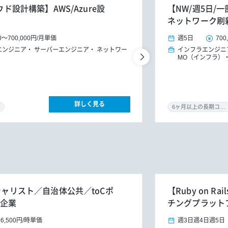
ウド設計構築】AWS/Azure設
【NW/週5日
ネットワーク刷
0
～
700,000円
/
月単価
週5日
700
エンジニア
サーバーエンジニア
ネットワー
インフラエンジニ
MO（インフラ）
詳しく見る
6ヶ月以上の長期コミット
シャリスト／自治体公共／toCポ
【Ruby on 
進企業
チングプラット
～
6,500円
/
時単価
週3日
週4日
週5日