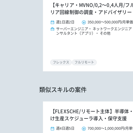
【キャリア・MVNO/0,2～0,4人月
リア回線制御の調査・アドバイザリー
週1日
週2日
350,000
～
500,000円
/
月単価
サーバーエンジニア
ネットワークエンジニア
ンサルタント（アプリ）
その他
フレックス
フルリモート
類似スキルの案件
【FLEXSCHE/リモート主体】半導
け生産スケジューラ導入・保守支援
週4日
週5日
700,000
～
1,000,000円
/
月単