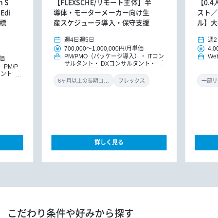
 S
【FLEXSCHE/リモート主体】半
【0.
Edi
導体・モーターメーカー向け生
スト／
ル標
産スケジューラ導入・保守支援
ル】大
週4日
週5日
週2
700,000
～
1,000,000円
/
月単価
4,0
PM/PMO（パッケージ導入）
ITコン
We
価
サルタント
DXコンサルタント
パ
PM/P
ッケージ導入コンサルタント
タント
ト
DX
6ヶ月以上の長期コミット
フレックス
一部リ
導入コン
詳しく見る
こだわり条件や好みから探す