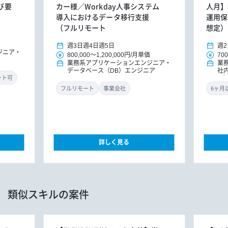
び要
カー様／Workday人事システム
人月】
導入におけるデータ移行支援
運用保
（フルリモート
想定）
週3日
週4日
週5日
週2
ジニア
800,000
～
1,200,000円
/
月単価
700
業務系アプリケーションエンジニア
業
データベース（DB）エンジニア
社
ラ
ート可
O
フルリモート
事業会社
詳しく見る
類似スキルの案件