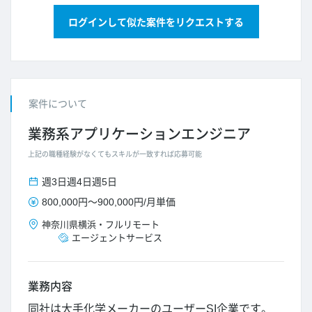
ログインして似た案件をリクエストする
案件について
業務系アプリケーションエンジニア
上記の職種経験がなくてもスキルが一致すれば応募可能
週3日
週4日
週5日
800,000円
～
900,000円
/
月単価
神奈川県
横浜
・
フルリモート
エージェントサービス
業務内容
同社は大手化学メーカーのユーザーSI企業です。