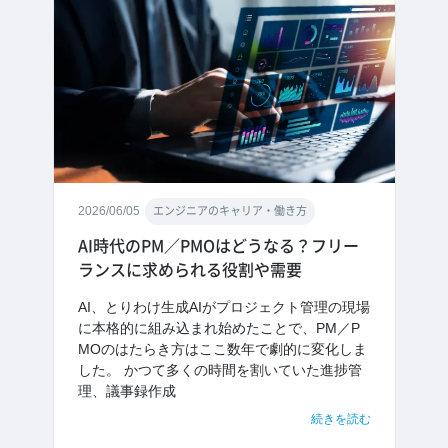
2026/06/05
エンジニアのキャリア・働き方
AI時代のPM／PMOはどうなる？フリー
ランスに求められる役割や需要
AI、とりわけ生成AIがプロジェクト管理の現場
に本格的に組み込まれ始めたことで、PM／P
MOのはたらき方はここ数年で劇的に変化しま
した。 かつて多くの時間を割いていた進捗管
理、議事録作成
続きを読む