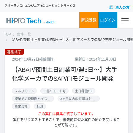
フリーランスITエンジニア向けエージェントサービス
法人の方
新規登録
ログイン
TOP
案件一覧
【ABAP/夜間土日副業可/週3日～】大手化学メーカでのSAP/FIモジュール開
募集終了
2024年10月29日掲載開始
更新日：2024年11月08日
【ABAP/夜間土日副業可/週3日～】大手
化学メーカでのSAP/FIモジュール開発
フルリモート
一部リモート可
土日稼働OK
複業での短時間ハイスキル案件
3ヶ月以内の短期コミット
事業会社
BtoB
この案件は募集が終了しています。
案件をリクエストすることで、優先的に似た案件の紹介を受けるこ
とが可能です。