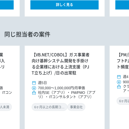
詳しく見る
同じ担当者の案件
造業
【VB.NET/COBOL】ガス事業者
【PM
導入
向け基幹システム開発を手掛け
フトP
ルリ
る企業様における上流支援（PJ
ト頻度
T立ち上げ）/日の出常駐
週4
900
週5日
ク
価
700,000
～
1,000,000円
/
月単価
ア
ITコン
社内SE（アプリ）
PM/PMO（アプ
サ
リ）
ITコンサルタント（アプリ）
0人未満
6ヶ月以上の長期コミット
事業会社