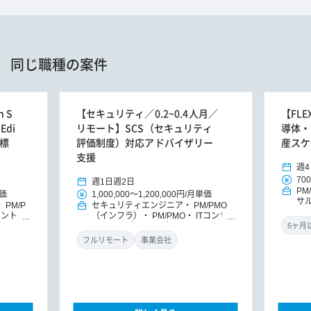
同じ職種の案件
 S
【セキュリティ／0.2~0.4人月／
【FL
Edi
リモート】SCS（セキュリティ
導体・
ル標
評価制度）対応アドバイザリー
産スケ
支援
週4
700
週1日
週2日
PM
価
1,000,000
～
1,200,000円
/
月単価
サ
PM/P
セキュリティエンジニア
PM/PMO
ッ
タント
（インフラ）
PM/PMO
ITコンサ
ト
DX
ルタント（インフラ）
ITコンサルタ
導入コン
ント
DXコンサルタント
フルリモート
事業会社