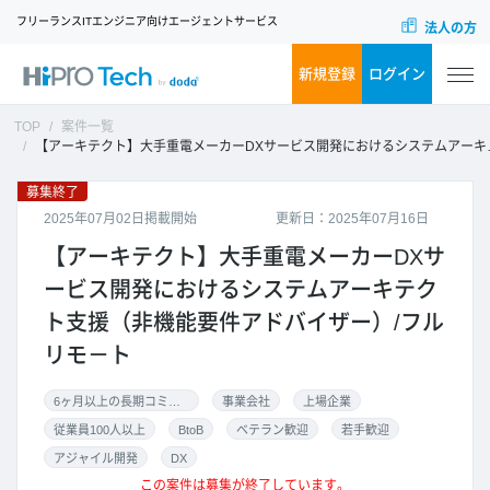
フリーランスITエンジニア向けエージェントサービス
法人の方
新規登録
ログイン
TOP
案件一覧
【アーキテクト】大手重電メーカーDXサービス開発におけるシステムアーキテクト支援（非機能要件アドバイザー）/フルリモ－ト
募集終了
2025年07月02日掲載開始
更新日：2025年07月16日
【アーキテクト】大手重電メーカーDXサ
ービス開発におけるシステムアーキテク
ト支援（非機能要件アドバイザー）/フル
リモ－ト
6ヶ月以上の長期コミット
事業会社
上場企業
従業員100人以上
BtoB
ベテラン歓迎
若手歓迎
アジャイル開発
DX
この案件は募集が終了しています。