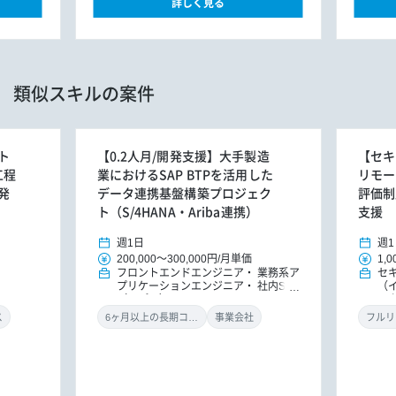
詳しく見る
類似スキルの案件
ト
【0.2人月/開発支援】大手製造
【セキ
工程
業におけるSAP BTPを活用した
リモー
発
データ連携基盤構築プロジェク
評価制
ト（S/4HANA・Ariba連携）
支援
週1日
週1
200,000
～
300,000円
/
月単価
1,0
フロントエンドエンジニア
業務系ア
セ
プリケーションエンジニア
社内SE
（
（アプリ）
ル
ン
ス
6ヶ月以上の長期コミット
事業会社
フルリ