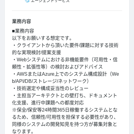
エージェントサービス
業務内容
■業務内容
以下をお願いする想定です。
・クライアントから頂いた要件/課題に対する技術
的な実現検討/提案支援
・Webシステムにおける非機能要件（可用性・信
頼性・拡張性等）の検討およびアドバイス
・AWSまたはAzure上でのシステム構成設計（We
b/API/DB/ストレージ/ネットワーク）
・技術選定や構成妥当性のレビュー
・主担当アーキテクトとの壁打ち、ドキュメント
化支援、進行中課題への都度対応
※保全/保安等24時間365日稼働するシステムとな
るため、信頼性/可用性を担保する必要性があり、
同様のシステムの開発知見を持つ方が募集対象と
なります。