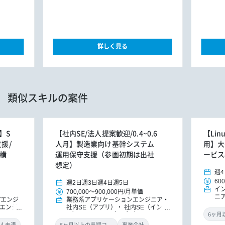
詳しく見る
類似スキルの案件
】S
【社内SE/法人提案歓迎/0.4~0.6
【Lin
援/
人月】製造業向け基幹システム
用】大
/横
運用保守支援（参画初期は出社
ービス
想定）
週4
600
週2日
週3日
週4日
週5日
イ
700,000
～
900,000円
/
月単価
ニ
oTエンジ
業務系アプリケーションエンジニア
エンジ
社内SE（アプリ）
社内SE（インフ
ラ）
PM/PMO（アプリ）
PM/PM
O（インフラ）
PM/PMO