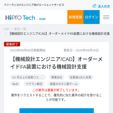
フリーランスITエンジニア向けエージェントサービス
法人の方
新規登録
ログイン
TOP
案件一覧
【機械設計エンジニア/CAD】オーダーメイドFA装置における機械設計支援
募集終了
2025年09月09日掲載開始
更新日：2025年09月24日
【機械設計エンジニア/CAD】オーダーメ
イドFA装置における機械設計支援
6ヶ月以上の長期コミット
事業会社
従業員100人未満
BtoB
ベテラン歓迎
裁量大の少人数チーム
この案件は募集が終了しています。
案件をリクエストすることで、優先的に似た案件の紹介を受けるこ
とが可能です。