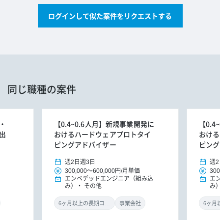
ログインして似た案件をリクエストする
同じ職種の案件
・
【0.4~0.6人月】新規事業開発に
【0.
出
おけるハードウェアプロトタイ
おける
ピングアドバイザー
ピング
週2日
週3日
週2
300,000
～
600,000円
/
月単価
300
エンベデッドエンジニア（組み込
エ
み）
その他
み
6ヶ月以上の長期コミット
事業会社