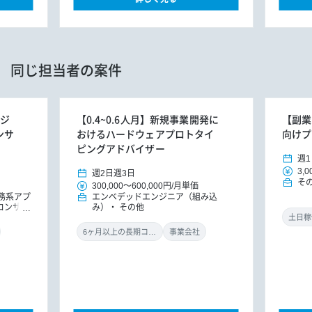
同じ担当者の案件
ンジ
【0.4~0.6人月】新規事業開発に
【副業
ンサ
おけるハードウェアプロトタイ
向けプ
ピングアドバイザー
週1
3,0
週2日
週3日
そ
300,000
～
600,000円
/
月単価
務系アプ
エンベデッドエンジニア（組み込
Tコンサル
み）
その他
土日稼
6ヶ月以上の長期コミット
事業会社