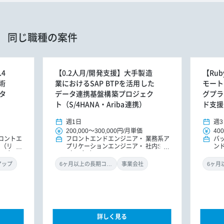
同じ職種の案件
.4
【0.2人月/開発支援】大手製造
【Rub
術
業におけるSAP BTPを活用した
モート
タ
データ連携基盤構築プロジェク
グプラ
ト（S/4HANA・Ariba連携）
ド支援
週1日
週3
200,000
～
300,000円
/
月単価
400
ロントエ
フロントエンドエンジニア
業務系ア
バ
ア（リー
プリケーションエンジニア
社内SE
ン
（アプ
（アプリ）
ド
アップ
6ヶ月以上の長期コミット
事業会社
詳しく見る