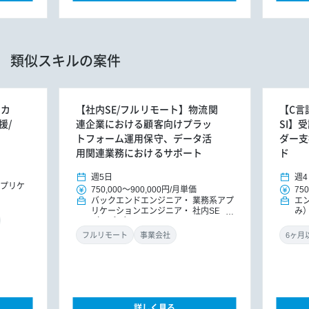
類似スキルの案件
ーカ
【社内SE/フルリモート】物流関
【C言
援/
連企業における顧客向けプラッ
SI】
トフォーム運用保守、データ活
ダー支
用関連業務におけるサポート
ド
週5日
週4
プリケ
750,000
～
900,000円
/
月単価
750
バックエンドエンジニア
業務系アプ
エ
リケーションエンジニア
社内SE
み
（アプリ）
フルリモート
事業会社
詳しく見る