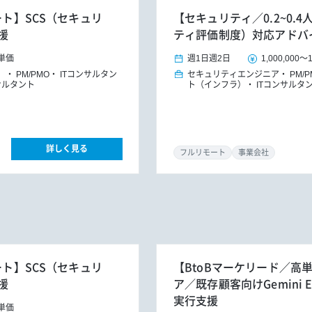
ート】SCS（セキュリ
【セキュリティ／0.2~0.
援
ティ評価制度）対応アドバ
単価
週1日
週2日
1,000,000
～
）
PM/PMO
ITコンサルタン
セキュリティエンジニア
PM/
サルタント
ト（インフラ）
ITコンサルタ
詳しく見る
フルリモート
事業会社
ート】SCS（セキュリ
【BtoBマーケリード／高
援
ア／既存顧客向けGemini E
実行支援
単価