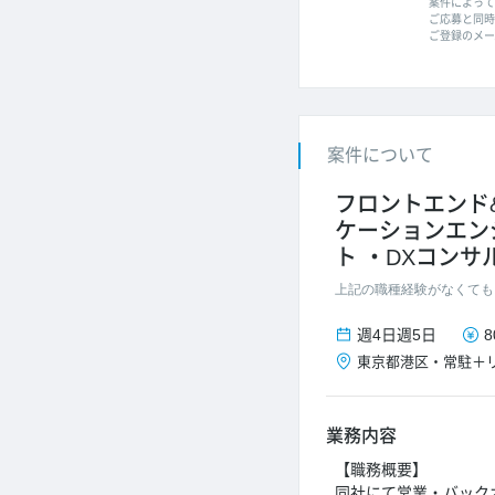
案件によって
ご応募と同時に
ご登録のメー
案件について
フロントエンド
ケーションエン
ト
DXコンサ
上記の職種経験がなくても
週4日
週5日
8
東京都
港区
・
常駐＋
業務内容
【職務概要】
同社にて営業・バック