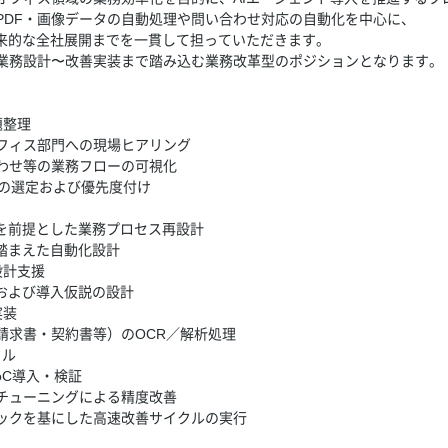
PDF・画像データの自動処理や問い合わせ対応の自動化を中心に、
将来的な全社展開までを一貫して担っていただきます。
業務設計〜改善実装まで踏み込む業務改革型のポジションとなります。
題整理
フィス部門への現場ヒアリング
わせ等の業務フローの可視化
業務の選定および優先度付け
入を前提とした業務プロセス再設計
を踏まえた自動化設計
設計支援
義および導入仮説の設計
実装
請求書・契約書等）のOCR／解析処理
クル
oC導入・検証
チューニングによる精度改善
ックを基にした高速改善サイクルの実行