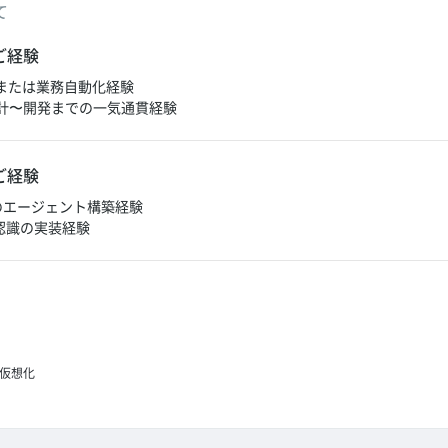
て
ご経験
発または業務自動化経験
計〜開発までの一気通貫経験
ご経験
lotでのエージェント構築経験
像認識の実装経験
仮想化