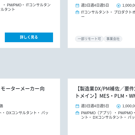
）
PM/PMO
ITコンサルタン
週3日
週4日
週5日
1,000,
サルタント
ITコンサルタント
プロダクトオ
ー
詳しく見る
一部リモート可
事業会社
体・モーターメーカー向
【製造業DX/PM補佐／要
トメイン】MES・PLM・W
価
週3日
週4日
週5日
1,000,
ト
DXコンサルタント
パッ
PM/PMO（アプリ）
PM/PMO
ント
DXコンサルタント
パッ