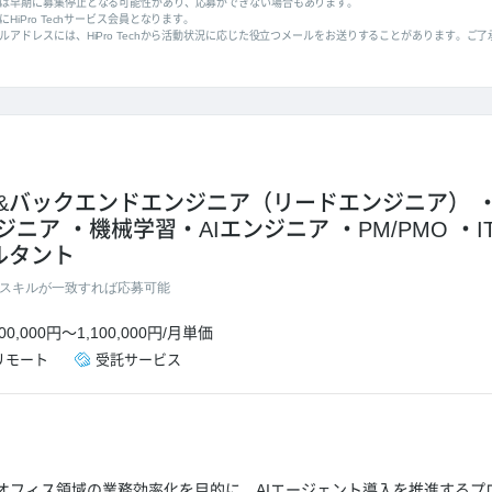
は早期に募集停止となる可能性があり、応募ができない場合もあります。
HiPro Techサービス会員となります。
ルアドレスには、HiPro Techから活動状況に応じた役立つメールをお送りすることがあります。ご
&バックエンドエンジニア（リードエンジニア）
ジニア
機械学習・AIエンジニア
PM/PMO
ルタント
スキルが一致すれば応募可能
00,000円
～
1,100,000円
/
月単価
リモート
受託サービス
オフィス領域の業務効率化を目的に、AIエージェント導入を推進するプ