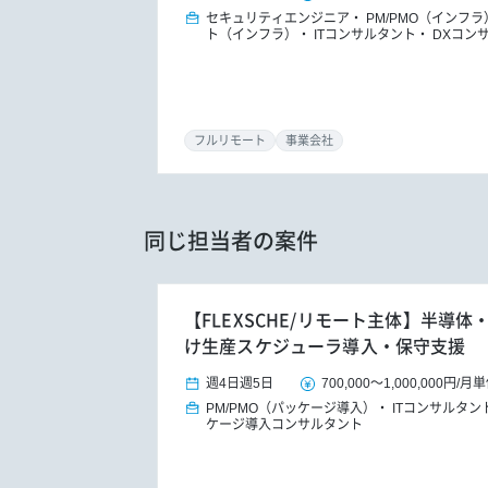
セキュリティエンジニア
PM/PMO（インフラ
ト（インフラ）
ITコンサルタント
DXコン
フルリモート
事業会社
同じ担当者の案件
【FLEXSCHE/リモート主体】半導
け生産スケジューラ導入・保守支援
週4日
週5日
700,000
～
1,000,000円
/
月単
PM/PMO（パッケージ導入）
ITコンサルタン
ケージ導入コンサルタント