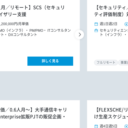
4人月／リモート】SCS（セキュリ
【セキュリティ／
イザリー支援
ティ評価制度）
1,200,000円
/
月単価
週1日
週2日
PMO（インフラ）
PM/PMO
ITコンサルタン
セキュリティエン
ント
DXコンサルタント
ト（インフラ）
詳しく見る
フルリモート
事業
単価／0.6人月～】大手通信キャリ
【FLEXSCH
nterprise拡販PJTの販促企画・
け生産スケジュ
週4日
週5日