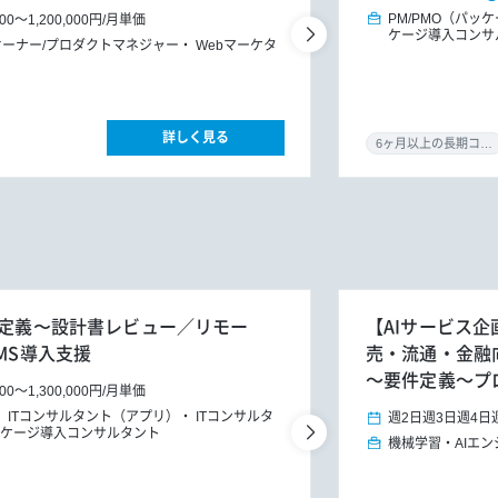
PM/PMO（パッ
000
～
1,200,000円
/
月単価
ケージ導入コンサ
ーナー/プロダクトマネジャー
Webマーケタ
詳しく見る
6ヶ月以上の長期コミット
件定義〜設計書レビュー／リモー
【AIサービス企
MS導入支援
売・流通・金融
～要件定義～プ
000
～
1,300,000円
/
月単価
ITコンサルタント（アプリ）
ITコンサルタ
週2日
週3日
週4日
ケージ導入コンサルタント
機械学習・AIエン