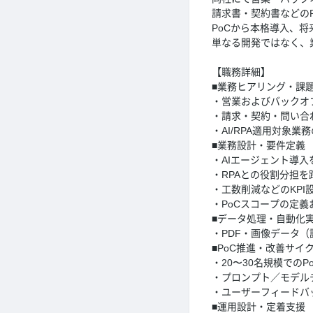
請求書・契約書などの
PoCから本格導入、
単なる開発ではなく、
【職務詳細】
■業務ヒアリング・課
・営業およびバックオ
・請求・契約・問い合
・AI/RPA適用対象
■業務設計・要件定義
・AIエージェント導
・RPAとの役割分担
・工数削減などのKPI
・PoCスコープの定
■データ処理・自動化
・PDF・画像データ（
■PoC推進・改善サイ
・20〜30名規模でのP
・プロンプト／モデル
・ユーザーフィードバ
■運用設計・定着支援