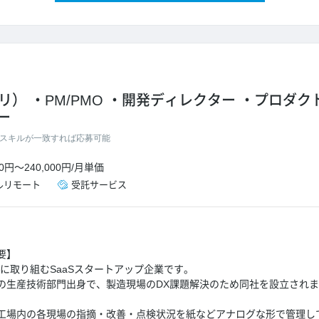
プリ）
PM/PMO
開発ディレクター
プロダク
ー
スキルが一致すれば応募可能
00円
～
240,000円
/
月単価
ルリモート
受託サービス
要】
に取り組むSaaSスタートアップ企業です。
の生産技術部門出身で、製造現場のDX課題解決のため同社を設立され
工場内の各現場の指摘・改善・点検状況を紙などアナログな形で管理し