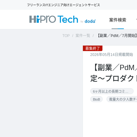
フリーランスITエンジニア向けエージェントサービス
案件検索
TOP
案件一覧
【副業／PdM／7月開始】製造現場向けSaa
募集終了
2026年05月14日掲載開始
【副業／Pd
定～プロダク
6ヶ月以上の長期コミット
BtoB
裁量大の少人数チ