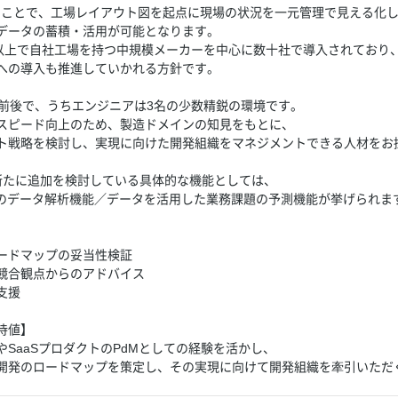
することで、工場レイアウト図を起点に現場の状況を一元管理で見える化
データの蓄積・活用が可能となります。
名以上で自社工場を持つ中規模メーカーを中心に数十社で導入されており
への導入も推進していかれる方針です。
名前後で、うちエンジニアは3名の少数精鋭の環境です。
スピード向上のため、製造ドメインの知見をもとに、
ト戦略を検討し、実現に向けた開発組織をマネジメントできる人材をお
新たに追加を検討している具体的な機能としては、
でのデータ解析機能／データを活用した業務課題の予測機能が挙げられま
ードマップの妥当性検証
競合観点からのアドバイス
支援
待値】
SaaSプロダクトのPdMとしての経験を活かし、
発のロードマップを策定し、その実現に向けて開発組織を牽引いただ