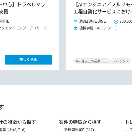
リモート中心】トラベルマッ
【AIエンジニア／フルリモー
支援
工程自動化サービスにおける
月単価
週3日
週4日
週5日
800,00
ックエンドエンジニア（リード
機械学習・AIエンジニア
詳しく見る
6ヶ月以上の長期コミット
フレックス
す
社の特徴から探す
案件の特徴から探す
ト
事業会社(2, 716)
新規開発案件(817)