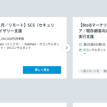
4人月／リモート】SCS（セキュリ
【BtoBマーケ
イザリー支援
ア／既存顧客向けG
実行支援
1,200,000円
/
月単価
PMO（インフラ）
PM/PMO
ITコンサルタン
週3日
週4日
週5日
ント
DXコンサルタント
ITコンサルタント
ー
詳しく見る
一部リモート可
事