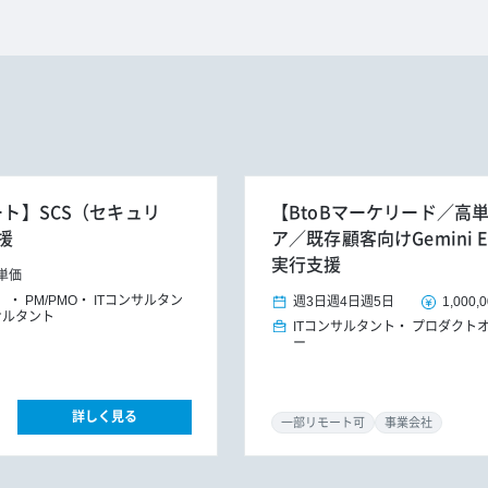
ート】SCS（セキュリ
【BtoBマーケリード／高
援
ア／既存顧客向けGemini E
実行支援
単価
）
PM/PMO
ITコンサルタン
週3日
週4日
週5日
1,000,
サルタント
ITコンサルタント
プロダクトオ
ー
詳しく見る
一部リモート可
事業会社