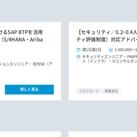
るSAP BTPを活用
【セキュリティ／0.2~0.
4HANA・Ariba
ティ評価制度）対応アドバ
週1日
週2日
1,000,000
～
セキュリティエンジニア
PM/
ト（インフラ）
ITコンサルタ
ションエンジニア
社内SE（ア
詳しく見る
フルリモート
事業会社