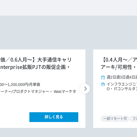
単価／0.6人月～】大手通信キャリ
【0.4人月～
nterprise拡販PJTの販促企画・
アーキ/可用性・
週2日
週3日
週4日
インフラエンジニ
000
～
1,200,000円
/
月単価
O
ITコンサル
ーナー/プロダクトマネジャー
Webマーケタ
詳しく見る
一部リモート可
フ