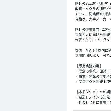
同社のSaaSを活用
改善サイクルの加速や
すでに、従業員100
今後は、大手メーカー
同社の従業員数は10
事業拡大に向けた開発
代表とともにプロダク
なお、今後1年以内に
活用範囲の拡大／AI
【想定業務内容】
・既定の事業／開発ロ
・事業／開発の市場や
・プロダクト開発上流
【本ポジションへの期
・製造ドメインの知見や
代表とともに事業／開