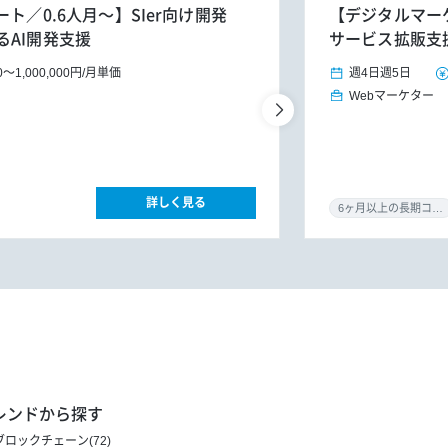
ト／0.6人月～】SIer向け開発
【デジタルマー
AI開発支援
サービス拡販支
0
～
1,000,000円
/
月単価
週4日
週5日
Webマーケター
詳しく見る
6ヶ月以上の長期コミット
レンドから探す
ブロックチェーン(72)