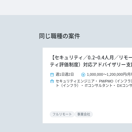
同じ職種の案件
【セキュリティ／0.2~0.4人月／リモ
ティ評価制度）対応アドバイザリー支
週1日
週2日
1,000,000
～
1,200,000円
/
月
セキュリティエンジニア
PM/PMO（インフラ
ト（インフラ）
ITコンサルタント
DXコン
フルリモート
事業会社