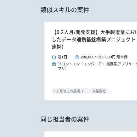
類似スキルの案件
【0.2人月/開発支援】大手製造業におけ
したデータ連携基盤構築プロジェクト（S/
連携）
週1日
200,000
～
300,000円
/
月単価
フロントエンドエンジニア
業務系アプリケー
プリ）
6ヶ月以上の長期コミット
事業会社
同じ担当者の案件