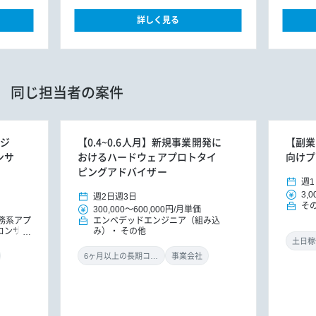
詳しく見る
同じ担当者の案件
ンジ
【0.4~0.6人月】新規事業開発に
【副業
ンサ
おけるハードウェアプロトタイ
向けプ
ピングアドバイザー
週1
3,0
週2日
週3日
そ
300,000
～
600,000円
/
月単価
務系アプ
エンベデッドエンジニア（組み込
Tコンサル
み）
その他
土日稼
6ヶ月以上の長期コミット
事業会社