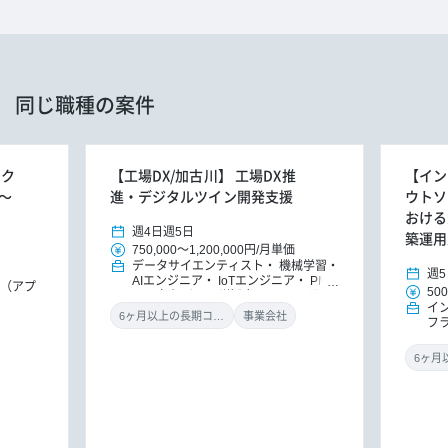
同じ職種の案件
のク
【工場DX/加古川】 工場DX推
【イン
～
進・デジタルツイン開発支援
ウトソ
おける
週4日
週5日
築運用
750,000
～
1,200,000円
/
月単価
データサイエンティスト
機械学習・
週5
AIエンジニア
IoTエンジニア
PM/P
E（アプ
500
MO（パッケージ導入）
ITコンサル
イ
タント（アプリ）
ITコンサルタント
6ヶ月以上の長期コミット
事業会社
フ
（インフラ）
ITコンサルタント
D
Xコンサルタント