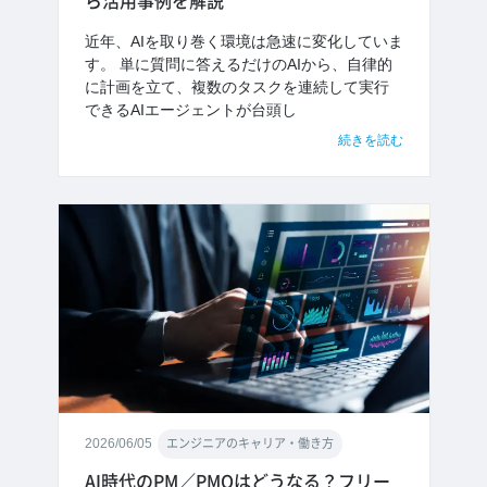
ら活用事例を解説
近年、AIを取り巻く環境は急速に変化していま
す。 単に質問に答えるだけのAIから、自律的
に計画を立て、複数のタスクを連続して実行
できるAIエージェントが台頭し
続きを読む
2026/06/05
エンジニアのキャリア・働き方
AI時代のPM／PMOはどうなる？フリー