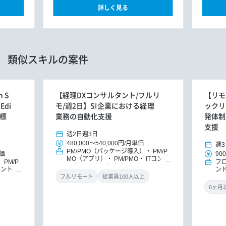
詳しく見る
類似スキルの案件
 S
【経理DXコンサルタント/フルリ
【リモ
Edi
モ/週2日】SI企業における経理
ックリー
ル標
業務の自動化支援
発体制
支援
週2日
週3日
480,000
～
540,000円
/
月単価
週3
PM/PMO（パッケージ導入）
PM/P
価
900
MO（アプリ）
PM/PMO
ITコンサ
PM/P
フ
ルタント（アプリ）
DXコンサルタ
タント
ン
ント
パッケージ導入コンサルタント
ト
DX
ッ
フルリモート
従業員100人以上
導入コン
ニ