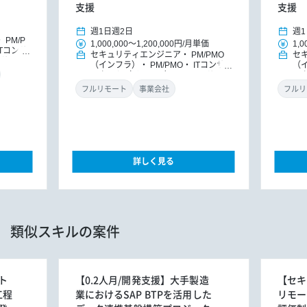
支援
支援
週1日
週2日
週1
PM/P
1,000,000
～
1,200,000円
/
月単価
1,0
ITコンサ
セキュリティエンジニア
PM/PMO
セ
ンサルタ
（インフラ）
PM/PMO
ITコンサ
（
ルタント
ルタント（インフラ）
ITコンサルタ
ル
ント
DXコンサルタント
ン
フルリモート
事業会社
フルリ
詳しく見る
類似スキルの案件
ト
【0.2人月/開発支援】大手製造
【セキ
工程
業におけるSAP BTPを活用した
リモー