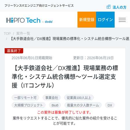
フリーランスITエンジニア向けエージェントサービス
法人の方
新規登録
ログイン
TOP
案件一覧
【大手鉄道会社／DX推進】現場業務の標準化・システム統合構想～ツール選定支援（ITコンサル）
募集終了
2026年06月01日掲載開始
更新日：2026年06月19日
【大手鉄道会社／DX推進】現場業務の標
準化・システム統合構想～ツール選定支
援（ITコンサル）
一部リモート可
事業会社
従業員100人以上
大規模プロジェクト
BtoB
裁量大の少人数チーム
DX
この案件は募集が終了しています。
案件をリクエストすることで、優先的に似た案件の紹介を受けるこ
とが可能です。