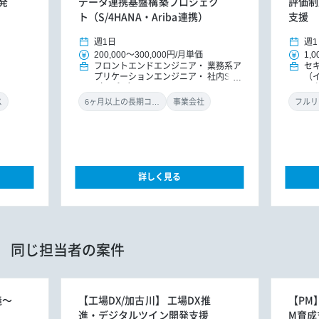
発
データ連携基盤構築プロジェク
評価制
ト（S/4HANA・Ariba連携）
支援
週1日
週1
200,000
～
300,000円
/
月単価
1,0
フロントエンドエンジニア
業務系ア
セ
プリケーションエンジニア
社内SE
（
（アプリ）
ル
ン
ス
6ヶ月以上の長期コミット
事業会社
フルリ
詳しく見る
同じ担当者の案件
義～
【工場DX/加古川】 工場DX推
【PM
進・デジタルツイン開発支援
M育成