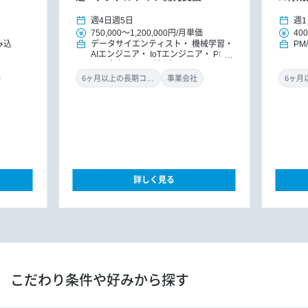
週4日
週5日
週1
750,000
～
1,200,000円
/
月単価
400
み込
データサイエンティスト
機械学習・
PM
AIエンジニア
IoTエンジニア
PM/P
MO（パッケージ導入）
ITコンサル
タント（アプリ）
ITコンサルタント
6ヶ月以上の長期コミット
事業会社
（インフラ）
ITコンサルタント
D
Xコンサルタント
詳しく見る
こだわり条件や好みから探す