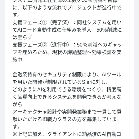
システム開発工程全体の工数を50％削減を目標
に、以下のような流れでプロジェクトが進行中で
す。
支援フェーズ①（完了済）：同社システムを用い
てAIコード自動生成の仕組みを導入→50％削減に
は至らず
支援フェーズ②（進行中）：50％削減へのギャッ
プを埋めるため、現状の課題整理～効果検証を実
施中
金融系特有のセキュリティ制限により、AIツール
を用いた開発が制限されているSIerに対し、
どのようにAIを利用できる環境をつくり、精度高
く品質向上できるシステムを開発できるか考えな
がら
アーキテクチャ設計や実開発業務まで一貫して貢
献いただける即戦力クラスの方を募集していま
す。
※上記に加え、クライアントに納品済のAI自動コ