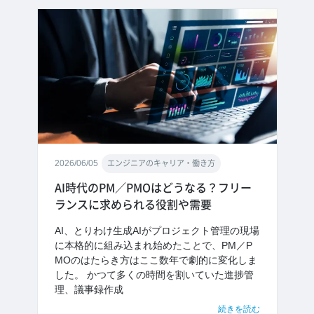
2026/06/05
エンジニアのキャリア・働き方
AI時代のPM／PMOはどうなる？フリー
ランスに求められる役割や需要
AI、とりわけ生成AIがプロジェクト管理の現場
に本格的に組み込まれ始めたことで、PM／P
MOのはたらき方はここ数年で劇的に変化しま
した。 かつて多くの時間を割いていた進捗管
理、議事録作成
続きを読む