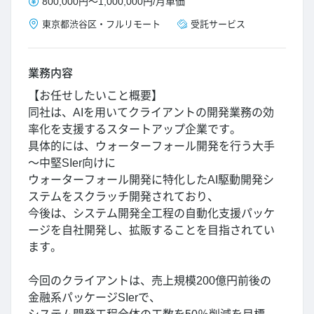
800,000円
～
1,000,000円
/
月単価
東京都
渋谷区
・
フルリモート
受託サービス
業務内容
【お任せしたいこと概要】
同社は、AIを用いてクライアントの開発業務の効
率化を支援するスタートアップ企業です。
具体的には、ウォーターフォール開発を行う大手
～中堅SIer向けに
ウォーターフォール開発に特化したAI駆動開発シ
ステムをスクラッチ開発されており、
今後は、システム開発全工程の自動化支援パッケ
ージを自社開発し、拡販することを目指されてい
ます。
今回のクライアントは、売上規模200億円前後の
金融系パッケージSIerで、