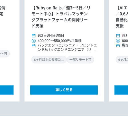
災情
【Ruby on Rails／週3～5日／リ
【AI
定
モート中心】トラベルマッチン
／0.
グプラットフォームの開発リー
自動化
ド支援
支援
週3日
週4日
週5日
週3
400,000
～
550,000円
/
月単価
800
バックエンドエンジニア
フロントエ
機
ンド&バックエンドエンジニア（リー
ドエンジニア）
ート可
6ヶ月以上の長期コミット
一部リモート可
詳しく見る