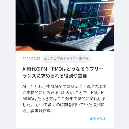
2026/06/05
エンジニアのキャリア・働き方
AI時代のPM／PMOはどうなる？フリー
ランスに求められる役割や需要
AI、とりわけ生成AIがプロジェクト管理の現場
に本格的に組み込まれ始めたことで、PM／P
MOのはたらき方はここ数年で劇的に変化しま
した。 かつて多くの時間を割いていた進捗管
理、議事録作成
続きを読む