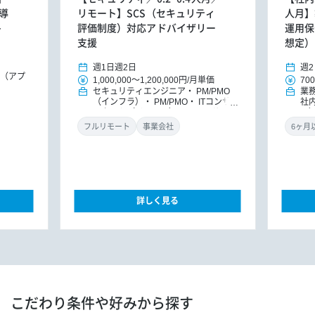
導
リモート】SCS（セキュリティ
人月】
ト
評価制度）対応アドバイザリー
運用保
支援
想定）
週1日
週2日
週2
E（アプ
1,000,000
～
1,200,000円
/
月単価
700
セキュリティエンジニア
PM/PMO
業
（インフラ）
PM/PMO
ITコンサ
社
ルタント（インフラ）
ITコンサルタ
ラ
ント
DXコンサルタント
O
フルリモート
事業会社
詳しく見る
こだわり条件や好みから探す