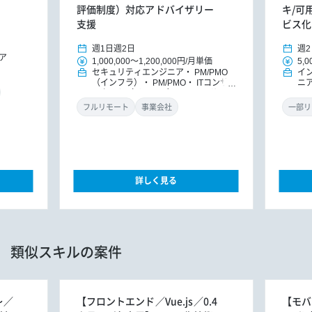
評価制度）対応アドバイザリー
キ/可
支援
ビス化
週1日
週2日
週2
ア
1,000,000
～
1,200,000円
/
月単価
5,0
セキュリティエンジニア
PM/PMO
イ
（インフラ）
PM/PMO
ITコンサ
ニ
ルタント（インフラ）
ITコンサルタ
MO
ント
DXコンサルタント
ラ
フルリモート
事業会社
一部リ
詳しく見る
類似スキルの案件
～／
【フロントエンド／Vue.js／0.4
【モバ