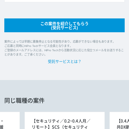
この案件を紹介してもらう
(受託サービス)
案件によっては早期に募集停止となる可能性があり、応募ができない場合もあります。
ご応募と同時にHiPro Techサービス会員となります。
ご登録のメールアドレスには、HiPro Techから活動状況に応じた役立つメールをお送りするこ
とがあります。ご了承ください。
受託サービスとは？
同じ職種の案件
理・
【セキュリティ／0.2~0.4人月／
【0.
媛
リモート】SCS（セキュリティ
共DX