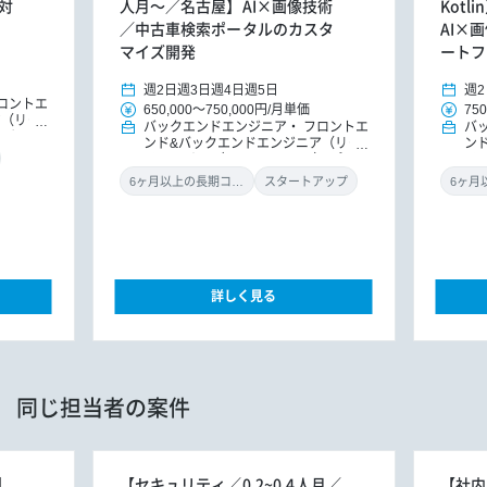
行対
人月～／名古屋】AI×画像技術
Kotl
／中古車検索ポータルのカスタ
AI×
マイズ開発
ートフ
週2日
週3日
週4日
週5日
週2
ロントエ
650,000
～
750,000円
/
月単価
750
ア（リー
バックエンドエンジニア
フロントエ
バ
リケーシ
ンド&バックエンドエンジニア（リー
ン
ドエンジニア）
PM/PMO（アプ
ド
リ）
PM/PMO
リ
6ヶ月以上の長期コミット
スタートアップ
詳しく見る
同じ担当者の案件
】
【セキュリティ／0.2~0.4人月／
【社内S