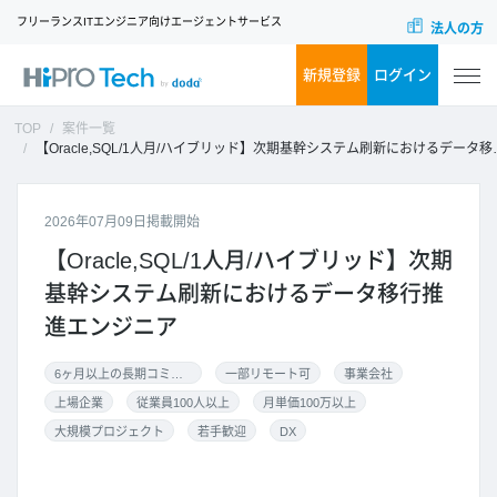
フリーランスITエンジニア向けエージェントサービス
法人の方
新規登録
ログイン
TOP
案件一覧
【Oracle,SQL/1人月/ハイブリッド】次期基幹システム刷新におけるデータ移行推進エンジニア
2026年07月09日掲載開始
【Oracle,SQL/1人月/ハイブリッド】次期
基幹システム刷新におけるデータ移行推
進エンジニア
6ヶ月以上の長期コミット
一部リモート可
事業会社
上場企業
従業員100人以上
月単価100万以上
大規模プロジェクト
若手歓迎
DX