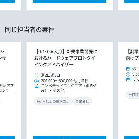
同じ担当者の案件
ンジ
【0.4~0.6人月】新規事業開発に
【副業
ンサ
おけるハードウェアプロトタイ
向けプ
ピングアドバイザー
週1
3,0
週2日
週3日
そ
300,000
～
600,000円
/
月単価
務系アプ
エンベデッドエンジニア（組み込
Tコンサル
み）
その他
土日稼
6ヶ月以上の長期コミット
事業会社