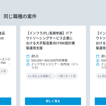
同じ職種の案件
手食品
【インフラ/PL/長期参画】ITア
【イン
nt
ウトソーシングサービス企業に
ウトソ
おける大手製造業向けNW設計構
おける
築運用支援
築運用
週5日
週5
ーエンジ
500,000
～
600,000円
/
月単価
500
PM/PM
インフラエンジニア
社内SE（イン
イ
タント
フラ）
フ
/カスタ
ート可
6ヶ月以上の長期コミット
一部リモート可
詳しく見る