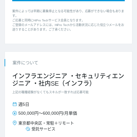
案件によっては早期に募集停止となる可能性があり、応募ができない場合もありま
す。
ご応募と同時にHiPro Techサービス会員となります。
ご登録のメールアドレスには、HiPro Techから活動状況に応じた役立つメールをお
送りすることがあります。ご了承ください。
案件について
インフラエンジニア
セキュリティエン
ジニア
社内SE（インフラ）
上記の職種経験がなくてもスキルが一致すれば応募可能
週5日
500,000円
～
600,000円
/
月単価
東京都
中央区
・
常駐＋リモート
受託サービス