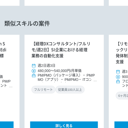
類似スキルの案件
 S
【経理DXコンサルタント/フルリ
【リモ
Edi
モ/週2日】SI企業における経理
ックリー
ル標
業務の自動化支援
発体制
支援
週2日
週3日
480,000
～
540,000円
/
月単価
週3
PM/PMO（パッケージ導入）
PM/P
価
900
MO（アプリ）
PM/PMO
ITコンサ
PM/P
フ
ルタント（アプリ）
DXコンサルタ
タント
ン
ント
パッケージ導入コンサルタント
ト
DX
ッ
フルリモート
従業員100人以上
導入コン
ニ
詳しく見る