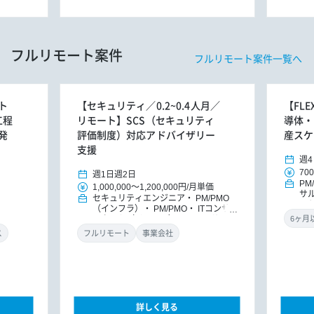
フルリモート案件
フルリモート案件一覧へ
ト
【セキュリティ／0.2~0.4人月／
【FL
工程
リモート】SCS（セキュリティ
導体・
発
評価制度）対応アドバイザリー
産スケ
支援
週4
700
週1日
週2日
PM
1,000,000
～
1,200,000円
/
月単価
サ
セキュリティエンジニア
PM/PMO
ッ
（インフラ）
PM/PMO
ITコンサ
ルタント（インフラ）
ITコンサルタ
ント
DXコンサルタント
ス
フルリモート
事業会社
詳しく見る