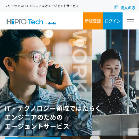
フリーランスITエンジニア向けエージェントサービス
法人の方
新規登録
ログイン
WORK
IT・テクノロジー領域ではたらく
エンジニアのための
エージェントサービス