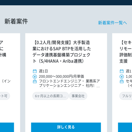
新着案件
新着案件一覧へ
ア
【0.2人月/開発支援】大手製造
【セキ
に
業におけるSAP BTPを活用した
リモー
計構
データ連携基盤構築プロジェク
評価制
ト（S/4HANA・Ariba連携）
支援
週1日
週1
200,000
～
300,000円
/
月単価
1,0
E（イン
フロントエンドエンジニア
業務系ア
セ
プリケーションエンジニア
社内SE
（
（アプリ）
ル
ン
ート可
6ヶ月以上の長期コミット
事業会社
フルリ
詳しく見る