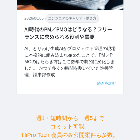
2026/06/05
エンジニアのキャリア・働き方
AI時代のPM／PMOはどうなる？フリー
ランスに求められる役割や需要
AI、とりわけ生成AIがプロジェクト管理の現場
に本格的に組み込まれ始めたことで、PM／P
MOのはたらき方はここ数年で劇的に変化しま
した。 かつて多くの時間を割いていた進捗管
理、議事録作成
続きを読む
週1・短時間から、週5まで
コミット可能。
HiPro Tech 会員のみ公開案件も多数。