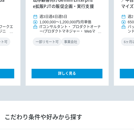
e拡販PJTの販促企画・実行支援
マイズ
週3日
週4日
週5日
週2
1,000,000
～
1,200,000円
/
月単価
650
ワークエ
ITコンサルタント
プロダクトオーナ
バ
ジニ
ー/プロダクトマネジャー
Webマー
ン
M/PMO
ケター
ド
ント（イ
リ
ート可
一部リモート可
事業会社
詳しく見る
こだわり条件や好みから探す