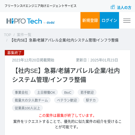
フリーランスITエンジニア向けエージェントサービス
法人の方
新規登録
ログイン
TOP
案件一覧
【社内SE】急募/老舗アパレル企業/社内システム管理/インフラ整備
募集終了
2023年12月20日掲載開始
更新日：2025年01月23日
【社内SE】急募/老舗アパレル企業/社内
システム管理/インフラ整備
事業会社
土日稼働OK
BtoC
若手歓迎
裁量大の少人数チーム
ベテラン歓迎
駅チカ
従業員100人以上
この案件は募集が終了しています。
案件をリクエストすることで、優先的に似た案件の紹介を受けるこ
とが可能です。