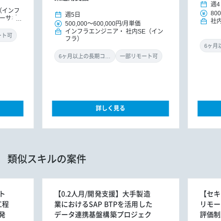
週4
（インフ
800
週5日
マーサポ
社
500,000
～
600,000円
/
月単価
インフラエンジニア
社内SE（イン
ート可
フラ）
6ヶ月以上の長期コミット
一部リモート可
詳しく見る
類似スキルの案件
ト
【0.2人月/開発支援】大手製造
【セキ
工程
業におけるSAP BTPを活用した
リモー
発
データ連携基盤構築プロジェク
評価制