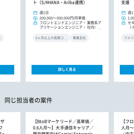
ト（S/4HANA・Ariba連携）
支援
週1日
週1
200,000
～
300,000円
/
月単価
1,0
フロントエンドエンジニア
業務系ア
セ
プリケーションエンジニア
社内SE
（
（アプリ）
ル
ン
ス
6ヶ月以上の長期コミット
事業会社
フルリ
詳しく見る
同じ担当者の案件
ーザ
【BtoBマーケリード／高単価／
【フロン
フ
0.6人月～】大手通信キャリア／
人月～
Sa
既存顧客向けGemini Enterpris
／中古