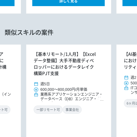
詳しく見る
類似スキルの案件
ア
【基本リモート/1人月】【Excel
【AI
に
データ整備】大手不動産ディベ
におけ
計構
ロッパーにおけるデータレイク
リティ
構築PJT支援
週2
500
週5日
I
600,000
～
800,000円
/
月単価
ン
E（イン
業務系アプリケーションエンジニア
データベース（DB）エンジニア
社
内SE（インフラ）
ート可
一部リモート可
事業会社