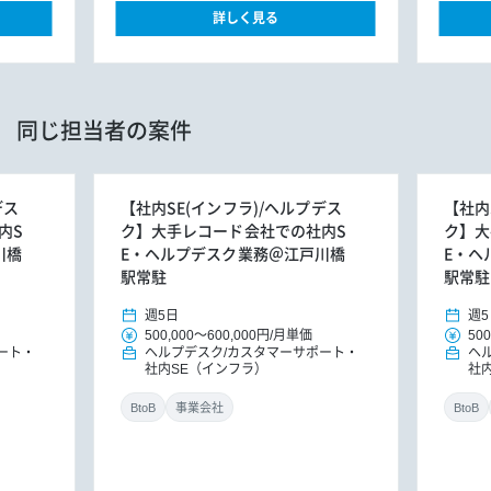
詳しく見る
同じ担当者の案件
デス
【社内SE(インフラ)/ヘルプデス
【社内
内S
ク】大手レコード会社での社内S
ク】大
川橋
E・ヘルプデスク業務＠江戸川橋
E・ヘ
駅常駐
駅常駐
週5日
週5
500,000
～
600,000円
/
月単価
500
ート
ヘルプデスク/カスタマーサポート
ヘ
社内SE（インフラ）
社
BtoB
事業会社
BtoB