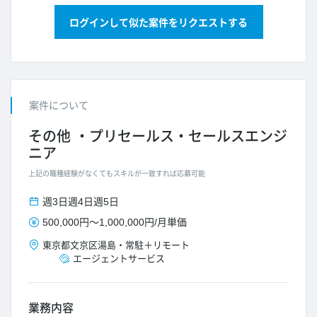
ログインして似た案件をリクエストする
案件について
その他
プリセールス・セールスエンジ
ニア
上記の職種経験がなくてもスキルが一致すれば応募可能
週3日
週4日
週5日
500,000円
～
1,000,000円
/
月単価
東京都
文京区湯島
・
常駐＋リモート
エージェントサービス
業務内容