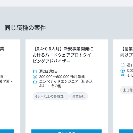
同じ職種の案件
運業
【0.4~0.6人月】新規事業開発に
【副業
ー
おけるハードウェアプロトタイ
向けプ
ピングアドバイザー
週1
3,0
週2日
週3日
そ
価
300,000
～
600,000円
/
月単価
械学習・
エンベデッドエンジニア（組み込
み）
その他
土日稼
6ヶ月以上の長期コミット
事業会社