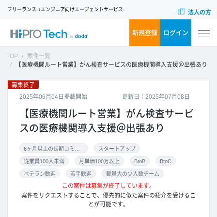
フリーランスITエンジニア向けエージェントサービス
法人の方
新規登録
ログイン
TOP
案件一覧
【医療機関ルート営業】がん検査サービスの医療機関導入支援＠出張あり
募集終了
2025年06月04日掲載開始
更新日：2025年07月08日
【医療機関ルート営業】がん検査サービ
スの医療機関導入支援＠出張あり
6ヶ月以上の長期コミット
スタートアップ
従業員100人未満
月単価100万以上
BtoB
BtoC
ベテラン歓迎
若手歓迎
裁量大の少人数チーム
この案件は募集が終了しています。
案件をリクエストすることで、優先的に似た案件の紹介を受けるこ
とが可能です。