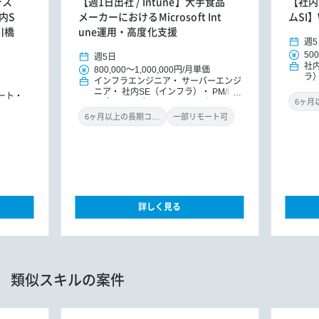
デス
【週1日出社 / Intune】大手食品
【社内S
内S
メーカーにおけるMicrosoft Int
ムSI
川橋
une運用・高度化支援
週5
500
週5日
社
800,000
～
1,000,000円
/
月単価
ラ
インフラエンジニア
サーバーエンジ
ー
ニア
社内SE（インフラ）
PM/PM
ート
O（インフラ）
ITコンサルタント
（インフラ）
ヘルプデスク/カスタ
6ヶ月以上の長期コミット
一部リモート可
マーサポート
詳しく見る
類似スキルの案件