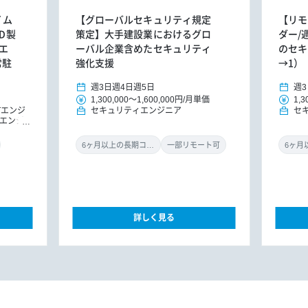
イム
【グローバルセキュリティ規定
【リモ
D製
策定】大手建設業におけるグロ
ダー/
エ
ーバル企業含めたセキュリティ
のセキ
常駐
強化支援
→1）
週3日
週4日
週5日
週3
1,300,000
～
1,600,000円
/
月単価
1,3
oTエンジ
セキュリティエンジニア
セ
エンジ
6ヶ月以上の長期コミット
一部リモート可
詳しく見る