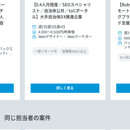
モー
【0.4人月程度／SEOスペシャリ
【Rub
チ
スト／自治体公共／toCポータ
モート
人
ル】大手自治体DX推進企業
グプラ
設
ド支援
週2日
週3日
週4日
4,000
～
6,500円
/
時単価
週3
Webデザイナー
Webマーケター
400
バ
ン
バックエ
ド
一部リモート可
従業員100人以上
ンド&バ
ドエンジ
ョンエン
詳しく見る
同じ担当者の案件