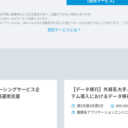
(受託サービス)
は早期に募集停止となる可能性があり、応募ができない場合もあります。
HiPro Techサービス会員となります。
ルアドレスには、HiPro Techから活動状況に応じた役立つメールをお送りすることがあります。ご
受託サービスとは？
ソーシングサービス企
【データ移行】外資系大手メ
築運用支援
テム導入におけるデータ移
週3日
週4日
週5日
800,00
業務系アプリケーションエンジ