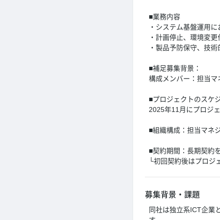
■業務内容
・システム基盤運用に
・計画停止、環境変更
・製品予防保守、技術
■補足募集背景：
構成メンバー：担当マ
■プロジェクトのスケ
2025年11月にプ
■組織構成：担当マネ
■契約期間：長期契約
└初回契約後はプロジ
募集背景・課題
同社は独立系ICT企