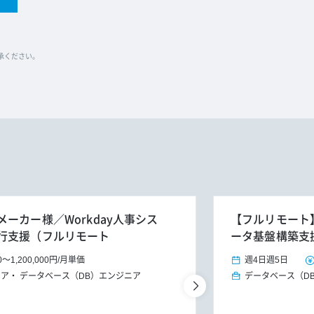
了承ください。
ーカー様／Workday人事シス
【フルリモート】
行支援（フルリモート
ータ基盤構築支
0
～
1,200,000円
/
月単価
週4日
週5日
ニア
データベース（DB）エンジニア
データベース（D