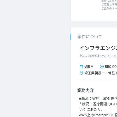
案件によって
ご応募と同時に
ご登録のメー
案件について
インフラエンジ
上記の職種経験がなくても
週5日
550,0
埼玉県
朝霞市
・
常駐
業務内容
■商流：省庁→取引先
└状況：省庁関連のP
いくにあたり、
AWS上のPostgre