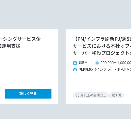
ソーシングサービス企
【PM/インフラ刷新PJ/
築運用支援
サービスにおける本社オフ
サーバー移設プロジェクト
週5日
900,000
～
1,000,0
PM/PMO（インフラ）
PM/PM
詳しく見る
6ヶ月以上の長期コミット
駅チカ