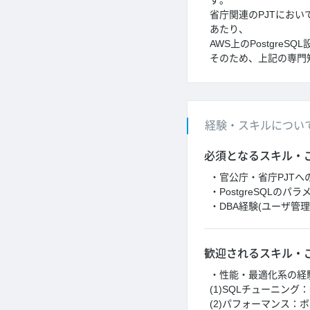
す。
省庁関連のPJTにお
あたり、
AWS上のPostgr
そのため、上記の専門
経験・スキルについ
必須となるスキル・
・官公庁・省庁PJTへ
・PostgreSQLの
・DBA経験(ユーザ
歓迎されるスキル・
・性能・最適化系の経
(1)SQLチューニン
(2)パフォーマンス：