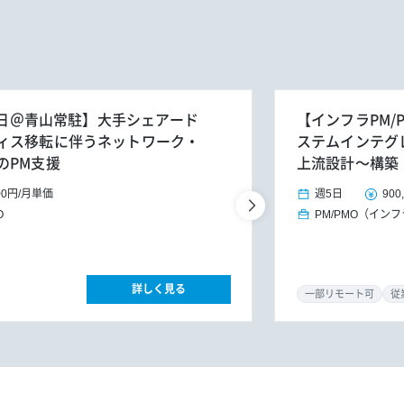
週5日＠青山常駐】大手シェアード
【インフラPM/
ィス移転に伴うネットワーク・
ステムインテグ
のPM支援
上流設計～構築
00円
/
月単価
週5日
900
O
PM/PMO（イン
詳しく見る
一部リモート可
従