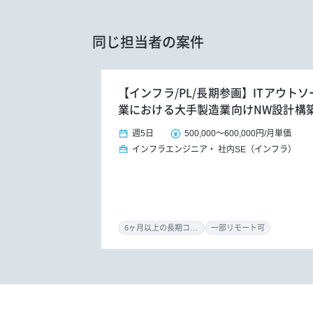
同じ担当者の案件
【インフラ/PL/長期参画】ITアウト
業における大手製造業向けNW設計構
週5日
500,000
～
600,000円
/
月単価
インフラエンジニア
社内SE（インフラ）
6ヶ月以上の長期コミット
一部リモート可