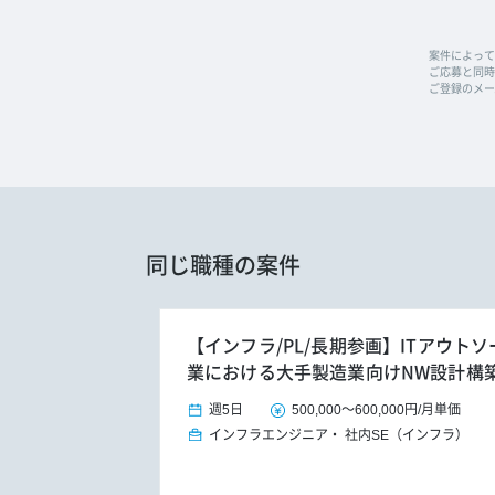
案件によって
ご応募と同時に
ご登録のメー
同じ職種の案件
【インフラ/PL/長期参画】ITアウト
業における大手製造業向けNW設計構
週5日
500,000
～
600,000円
/
月単価
インフラエンジニア
社内SE（インフラ）