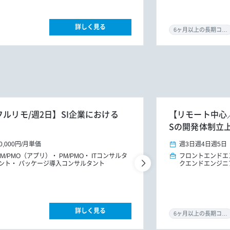
詳しく見る
6ヶ月以上の長期コミット
フルリモ/週2日】SI企業における
【リモート中心／0
Sの開発体制立
0,000円
/
月単価
週3日
週4日
週5日
PM/PMO（アプリ）
PM/PMO
ITコンサルタ
フロントエンドエ
ント
パッケージ導入コンサルタント
クエンドエンジニ
詳しく見る
6ヶ月以上の長期コミット