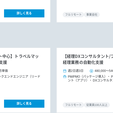
詳しく見る
フルリモート
事業会社
リモート中心】トラベルマッ
【経理DXコンサルタント/
支援
経理業務の自動化支援
月単価
週2日
週3日
480,000
～
54
ックエンドエンジニア（リード
PM/PMO（パッケージ導入）
ント（アプリ）
DXコンサルタ
詳しく見る
フルリモート
従業員100人以上