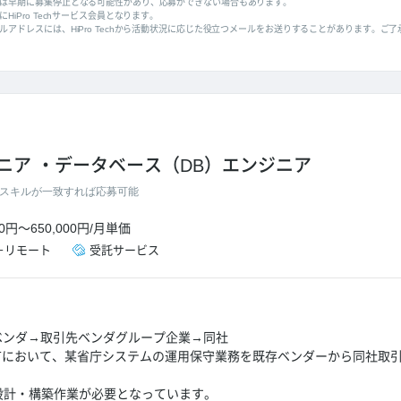
は早期に募集停止となる可能性があり、応募ができない場合もあります。
HiPro Techサービス会員となります。
ルアドレスには、HiPro Techから活動状況に応じた役立つメールをお送りすることがあります。ご
ニア
データベース（DB）エンジニア
スキルが一致すれば応募可能
00円
～
650,000円
/
月単価
＋リモート
受託サービス
ベンダ→取引先ベンダグループ企業→同社
JTにおいて、某省庁システムの運用保守業務を既存ベンダーから同社取
SQL設計・構築作業が必要となっています。