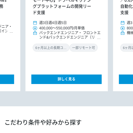
務
グプラットフォームの開発リー
自動化
ド支援
支援
週3日
週4日
週5日
週3
ジニア
400,000
～
550,000円
/
月単価
800
（インフ
バックエンドエンジニア
フロントエ
機
ンド&バックエンドエンジニア（リー
ドエンジニア）
6ヶ月以上の長期コミット
一部リモート可
詳しく見る
こだわり条件や好みから探す