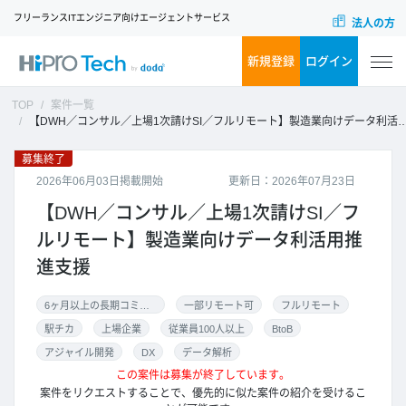
フリーランスITエンジニア向けエージェントサービス
法人の方
新規登録
ログイン
TOP
案件一覧
【DWH／コンサル／上場1次請けSI／フルリモート】製造業向けデータ利活用推進支援
募集終了
2026年06月03日掲載開始
更新日：2026年07月23日
【DWH／コンサル／上場1次請けSI／フ
ルリモート】製造業向けデータ利活用推
進支援
6ヶ月以上の長期コミット
一部リモート可
フルリモート
駅チカ
上場企業
従業員100人以上
BtoB
アジャイル開発
DX
データ解析
この案件は募集が終了しています。
案件をリクエストすることで、優先的に似た案件の紹介を受けるこ