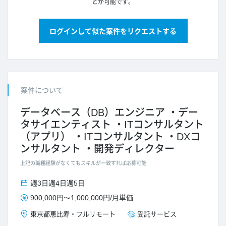
とが可能です。
ログインして似た案件をリクエストする
案件について
データベース（DB）エンジニア
デー
タサイエンティスト
ITコンサルタント
（アプリ）
ITコンサルタント
DXコ
ンサルタント
開発ディレクター
上記の職種経験がなくてもスキルが一致すれば応募可能
週3日
週4日
週5日
900,000円
～
1,000,000円
/
月単価
東京都
恵比寿
・
フルリモート
受託サービス