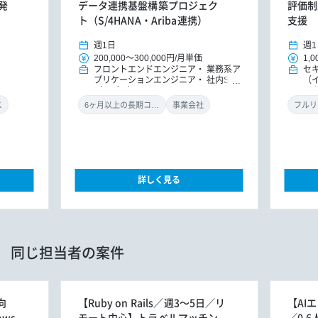
発
データ連携基盤構築プロジェク
評価制
ト（S/4HANA・Ariba連携）
支援
週1日
週1
200,000
～
300,000円
/
月単価
1,0
フロントエンドエンジニア
業務系ア
セ
プリケーションエンジニア
社内SE
（
（アプリ）
ル
ン
ス
6ヶ月以上の長期コミット
事業会社
フルリ
詳しく見る
同じ担当者の案件
向
【Ruby on Rails／週3～5日／リ
【AI
ows
モート中心】トラベルマッチン
／0.