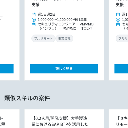
支援
支援
週1日
週2日
週1
ア
1,000,000
～
1,200,000円
/
月単価
1,0
セキュリティエンジニア
PM/PMO
セ
（インフラ）
PM/PMO
ITコンサ
（
ルタント（インフラ）
ITコンサルタ
ル
ント
DXコンサルタント
ン
フルリモート
事業会社
フルリ
詳しく見る
類似スキルの案件
ト
【0.2人月/開発支援】大手製造
【セキ
工程
業におけるSAP BTPを活用した
リモー