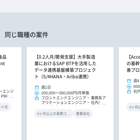
同じ職種の案件
手食品
【0.2人月/開発支援】大手製造
【Ac
nt
業におけるSAP BTPを活用した
の基幹
データ連携基盤構築プロジェク
善プロ
ト（S/4HANA・Ariba連携）
週4
600
週1日
ーエンジ
社
200,000
～
300,000円
/
月単価
PM/PM
フロントエンドエンジニア
業務系ア
タント
プリケーションエンジニア
社内SE
/カスタ
（アプリ）
ート可
6ヶ月以上の長期コミット
事業会社