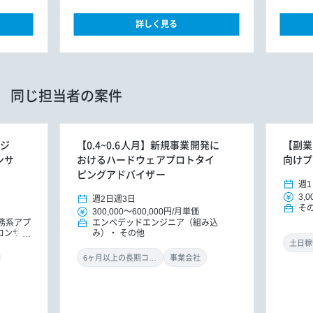
詳しく見る
同じ担当者の案件
ンジ
【0.4~0.6人月】新規事業開発に
【副業
ンサ
おけるハードウェアプロトタイ
向けプ
ピングアドバイザー
週1
3,0
週2日
週3日
そ
300,000
～
600,000円
/
月単価
務系アプ
エンベデッドエンジニア（組み込
Tコンサル
み）
その他
土日稼
6ヶ月以上の長期コミット
事業会社