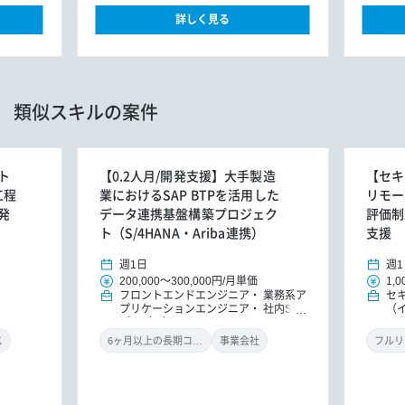
詳しく見る
類似スキルの案件
ト
【0.2人月/開発支援】大手製造
【セキ
工程
業におけるSAP BTPを活用した
リモー
発
データ連携基盤構築プロジェク
評価制
ト（S/4HANA・Ariba連携）
支援
週1日
週1
200,000
～
300,000円
/
月単価
1,0
フロントエンドエンジニア
業務系ア
セ
プリケーションエンジニア
社内SE
（
（アプリ）
ル
ン
ス
6ヶ月以上の長期コミット
事業会社
フルリ